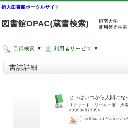
摂大図書館ポータルサイト
摂南大学
図書館OPAC(蔵書検索)
常翔啓光学園
目録検索 ▼
利用者サービス ▼
書誌詳細
ヒトはいつから人間にな
リチャード・リーキー著 ; 馬場悠男訳
<BB99487395>
この書誌にはまだスタンプは