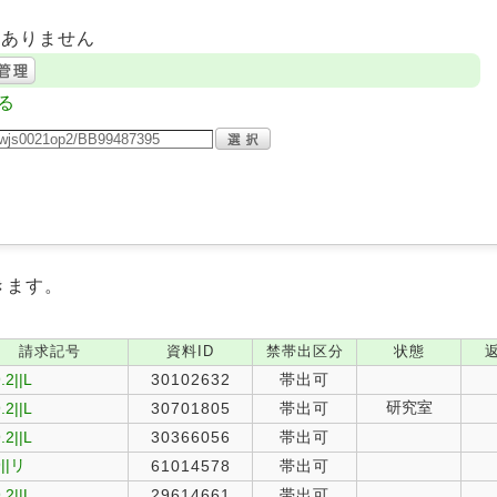
はありません
る
きます。
請求記号
資料ID
禁帯出区分
状態
.2||L
30102632
帯出可
研究室
.2||L
30701805
帯出可
.2||L
30366056
帯出可
||リ
61014578
帯出可
.2||L
29614661
帯出可