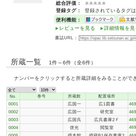
総合評価：
登録タグ：
登録されているタグ
便利機能：
レビューを見る
詳細情報を見
書誌URL：
所蔵一覧
1件～6件（全6件）
ナンバーをクリックすると所蔵詳細をみることがで
巻号
所蔵館
配置場所
No.
0001
広国一
広1図書
469
0002
広国一
研究室
469
0003
広国呉
広呉書庫2Ｆ
469
469
0004
啓光
閲覧室
0005
摂本館
摂寝B1保存書庫2
469