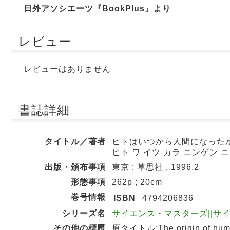
日外アソシエーツ『BookPlus』より
レビュー
レビューはありません
書誌詳細
タイトル／著者
ヒトはいつから人間になったか 
ヒト ワ イツ カラ ニンゲン 
出版・頒布事項
東京 : 草思社 , 1996.2
形態事項
262p ; 20cm
巻号情報
ISBN
4794206836
シリーズ名
サイエンス・マスターズ||サイエンス
その他の標題
原タイトル:The origin of hum