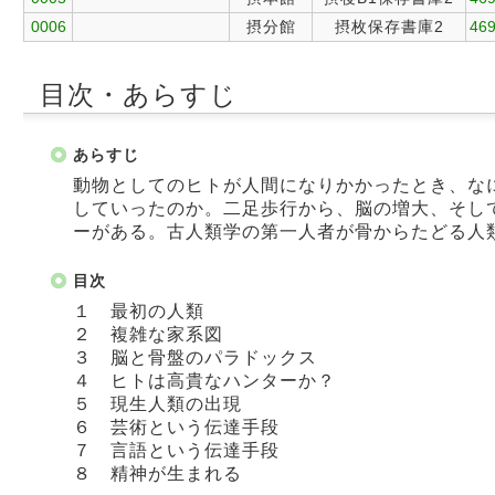
0006
摂分館
摂枚保存書庫2
469
目次・あらすじ
あらすじ
動物としてのヒトが人間になりかかったとき、な
していったのか。二足歩行から、脳の増大、そし
ーがある。古人類学の第一人者が骨からたどる人
目次
１ 最初の人類
２ 複雑な家系図
３ 脳と骨盤のパラドックス
４ ヒトは高貴なハンターか？
５ 現生人類の出現
６ 芸術という伝達手段
７ 言語という伝達手段
８ 精神が生まれる