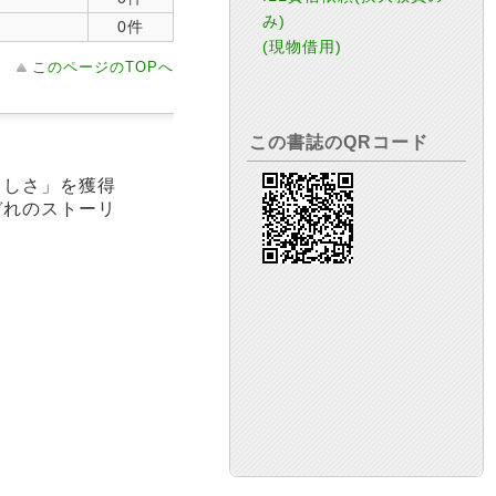
み)
0件
(現物借用)
このページのTOPへ
この書誌のQRコード
らしさ」を獲得
ぞれのストーリ