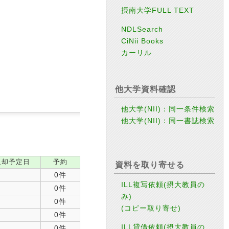
摂南大学FULL TEXT
NDLSearch
CiNii Books
カーリル
他大学資料確認
他大学(NII)：同一条件検索
他大学(NII)：同一書誌検索
返却予定日
予約
資料を取り寄せる
0件
ILL複写依頼(摂大教員の
0件
み)
0件
(コピー取り寄せ)
0件
ILL貸借依頼(摂大教員の
0件