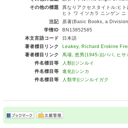
その他の標題
異なりアクセスタイトル:ヒ
ヒト ワ イツカラ ニンゲン ニ
注記
原著(Basic Books, a Division
学情ID
BN13852585
本文言語コード
日本語
著者標目リンク
Leakey, Richard Erskine Fr
著者標目リンク
馬場, 悠男(1945-)||ババ, ヒサ
件名標目等
人類||ジンルイ
件名標目等
進化||シンカ
件名標目等
人類学||ジンルイガク