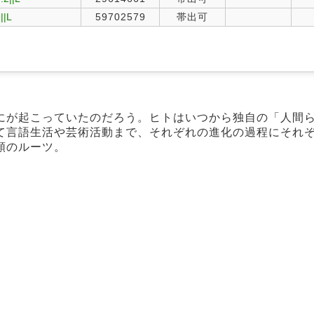
||L
59702579
帯出可
にが起こっていたのだろう。ヒトはいつから独自の「人間
て言語生活や芸術活動まで、それぞれの進化の過程にそれ
類のルーツ。