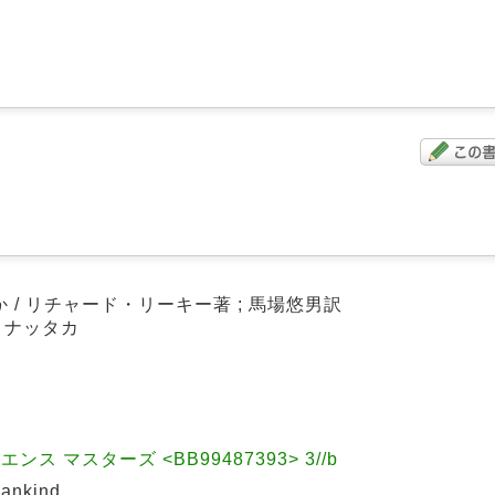
/ リチャード・リーキー著 ; 馬場悠男訳
ニ ナッタカ
 マスターズ <BB99487393> 3//b
ankind