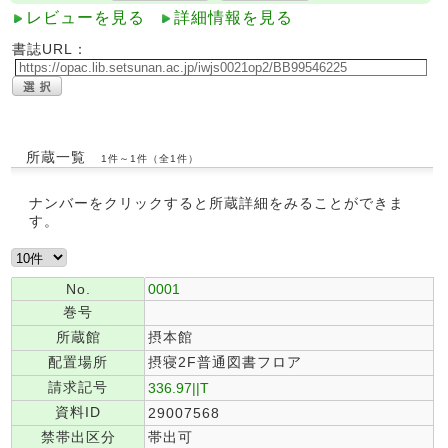
レビューを見る
詳細情報を見る
書誌URL：
所蔵一覧
1件～1件（全1件）
ナンバーをクリックすると所蔵詳細をみることができま
す。
No.
0001
巻号
所蔵館
摂本館
配置場所
摂寝2F普通図書フロア
請求記号
336.97||T
資料ID
29007568
禁帯出区分
帯出可