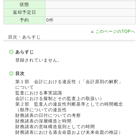
状態
返却予定日
予約
0件
このページのTOPへ
目次・あらすじ
あらすじ
登録されていません。
目次
第１部 会計における違反性（「会計原則の解釈」
について
監査における事実認識
会計における擬制とその監査上の取扱い）
第２部 監査人の違反性判断基準としての時間概念
（順序についての違反性
財務諸表の日付についての考察
財務諸表の深層構造と時間
財務諸表の意味構造規則としての時間
財務諸表における過去命題および未来命題の検証）