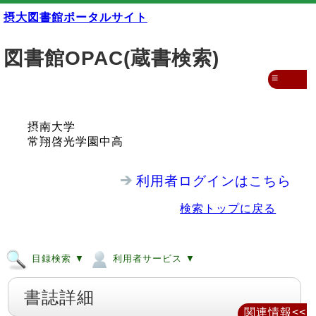
摂大図書館ポータルサイト
図書館OPAC(蔵書検索)
≡
摂南大学
常翔啓光学園中高
利用者ログインはこちら
検索トップに戻る
目録検索 ▼
利用者サービス ▼
書誌詳細
関連情報<<