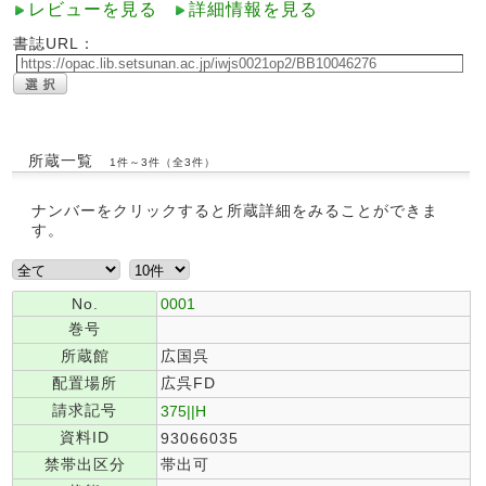
レビューを見る
詳細情報を見る
書誌URL：
所蔵一覧
1件～3件（全3件）
ナンバーをクリックすると所蔵詳細をみることができま
す。
No.
0001
巻号
所蔵館
広国呉
配置場所
広呉FD
請求記号
375||H
資料ID
93066035
禁帯出区分
帯出可