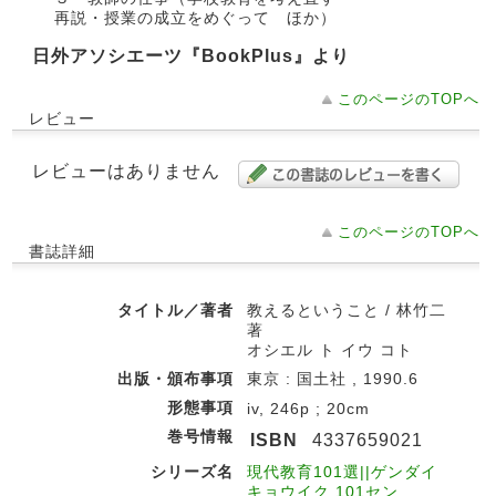
再説・授業の成立をめぐって ほか）
日外アソシエーツ『BookPlus』より
このページのTOPへ
レビュー
レビューはありません
このページのTOPへ
書誌詳細
タイトル／著者
教えるということ / 林竹二
著
オシエル ト イウ コト
出版・頒布事項
東京 : 国土社 , 1990.6
形態事項
iv, 246p ; 20cm
巻号情報
ISBN
4337659021
シリーズ名
現代教育101選||ゲンダイ
キョウイク 101セン