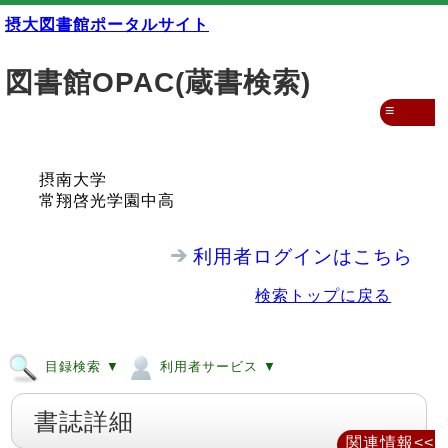
摂大図書館ポータルサイト
図書館OPAC(蔵書検索)
≡
摂南大学
常翔啓光学園中高
利用者ログインはこちら
検索トップに戻る
目録検索 ▼
利用者サービス ▼
書誌詳細
関連情報<<