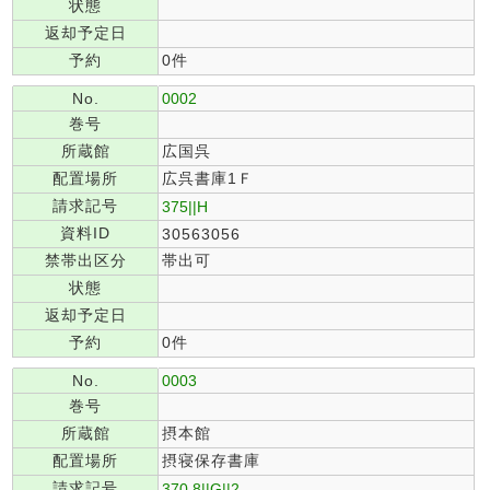
状態
返却予定日
予約
0件
No.
0002
巻号
所蔵館
広国呉
配置場所
広呉書庫1Ｆ
請求記号
375||H
資料ID
30563056
禁帯出区分
帯出可
状態
返却予定日
予約
0件
No.
0003
巻号
所蔵館
摂本館
配置場所
摂寝保存書庫
請求記号
370.8||G||2