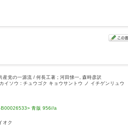
産党の一源流 / 何長工著 ; 河田悌一, 森時彦訳
 カイソウ : チュウゴク キョウサントウ ノ イチゲンリュウ
0026533> 青版 956//a
イオク