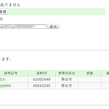
はありません
る
きます。
請求記号
資料ID
禁帯出区分
状態
||カ
61002448
帯出可
||I||956
00042245
帯出可