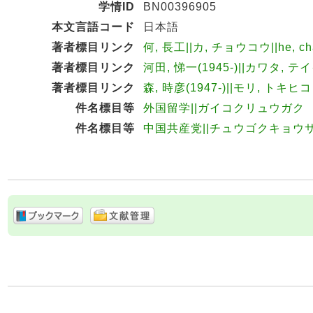
学情ID
BN00396905
本文言語コード
日本語
著者標目リンク
何, 長工||カ, チョウコウ||he, ch
著者標目リンク
河田, 悌一(1945-)||カワタ, テイ
著者標目リンク
森, 時彦(1947-)||モリ, トキヒコ
件名標目等
外国留学||ガイコクリュウガク
件名標目等
中国共産党||チュウゴクキョウ