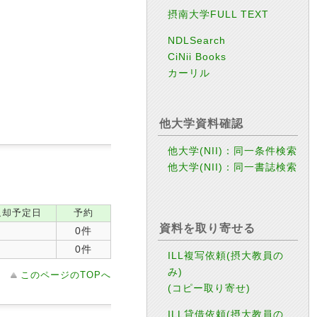
摂南大学FULL TEXT
NDLSearch
CiNii Books
カーリル
他大学資料確認
他大学(NII)：同一条件検索
他大学(NII)：同一書誌検索
返却予定日
予約
資料を取り寄せる
0件
0件
ILL複写依頼(摂大教員の
み)
このページのTOPへ
(コピー取り寄せ)
ILL貸借依頼(摂大教員の