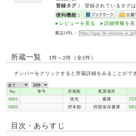
登録タグ：
登録されているタグ
便利機能：
レビューを見る
詳細情報を見
書誌URL：
所蔵一覧
1件～2件（全2件）
ナンバーをクリックすると所蔵詳細をみることがで
巻号
所蔵館
配置場所
No.
222
0001
啓光
書庫
0002
摂本館
摂寝保存書庫
081
目次・あらすじ