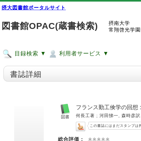
摂大図書館ポータルサイト
摂南大学
図書館OPAC(蔵書検索)
常翔啓光学園
目録検索 ▼
利用者サービス ▼
書誌詳細
フランス勤工倹学の回想 
何長工著 ; 河田悌一, 森時彦訳. --
この書誌にはまだスタンプは
総合評価：