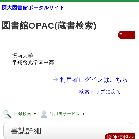
摂大図書館ポータルサイト
図書館OPAC(蔵書検索)
≡
摂南大学
常翔啓光学園中高
利用者ログインはこちら
検索トップに戻る
目録検索 ▼
利用者サービス ▼
書誌詳細
関連情報<<