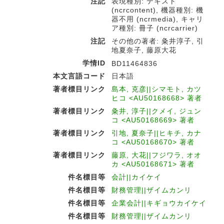
注記
表現種別: テキスト
(ncrcontent), 機器種別: 機
器不用 (ncrmedia), キャリ
ア種別: 冊子 (ncrcarrier)
注記
その他の著者: 粂井淳子, 引
地夏奈子, 藤原大花
学情ID
BD11464836
本文言語コード
日本語
著者標目リンク
島本, 克彦||シマモト, カツ
ヒコ <AU50168668> 著者
著者標目リンク
粂井, 淳子||クメイ, ジュン
コ <AU50168669> 著者
著者標目リンク
引地, 夏奈子||ヒキチ, カナ
コ <AU50168670> 著者
著者標目リンク
藤原, 大花||フジワラ, オオ
カ <AU50168671> 著者
件名標目等
会計||カイケイ
件名標目等
財務管理||ザイムカンリ
件名標目等
企業会計||キギョウカイケイ
件名標目等
財務管理||ザイムカンリ