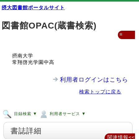
摂大図書館ポータルサイト
図書館OPAC(蔵書検索)
≡
摂南大学
常翔啓光学園中高
利用者ログインはこちら
検索トップに戻る
目録検索 ▼
利用者サービス ▼
書誌詳細
関連情報<<