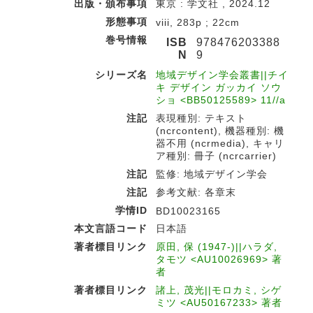
出版・頒布事項
東京 : 学文社 , 2024.12
形態事項
viii, 283p ; 22cm
巻号情報
ISB
978476203388
N
9
シリーズ名
地域デザイン学会叢書||チイ
キ デザイン ガッカイ ソウ
ショ <BB50125589> 11//a
注記
表現種別: テキスト
(ncrcontent), 機器種別: 機
器不用 (ncrmedia), キャリ
ア種別: 冊子 (ncrcarrier)
注記
監修: 地域デザイン学会
注記
参考文献: 各章末
学情ID
BD10023165
本文言語コード
日本語
著者標目リンク
原田, 保 (1947-)||ハラダ,
タモツ <AU10026969> 著
者
著者標目リンク
諸上, 茂光||モロカミ, シゲ
ミツ <AU50167233> 著者