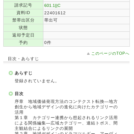
請求記号
601.1||C
資料ID
22401612
禁帯出区分
帯出可
状態
返却予定日
予約
0件
このページのTOPへ
目次・あらすじ
あらすじ
登録されていません。
目次
序章 地域価値発現方法のコンテクスト転換―地方
創生から地域デザインの進化に向けたカテゴリーの
活用
第１章 カテゴリー連携から想起されるリンク活用
による関係編集―広域カテゴリー、連結トポス、間
主観結合によるリンクの展開
第２章 地域デザインのドラマツルギー―アーヴィ