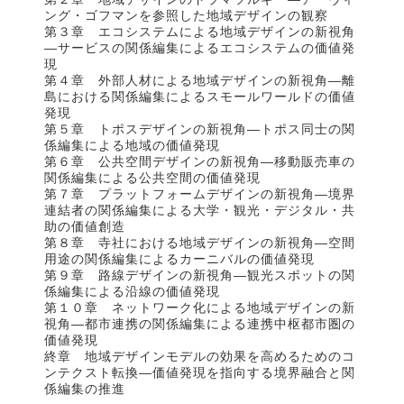
ング・ゴフマンを参照した地域デザインの観察
第３章 エコシステムによる地域デザインの新視角
―サービスの関係編集によるエコシステムの価値発
現
第４章 外部人材による地域デザインの新視角―離
島における関係編集によるスモールワールドの価値
発現
第５章 トポスデザインの新視角―トポス同士の関
係編集による地域の価値発現
第６章 公共空間デザインの新視角―移動販売車の
関係編集による公共空間の価値発現
第７章 プラットフォームデザインの新視角―境界
連結者の関係編集による大学・観光・デジタル・共
助の価値創造
第８章 寺社における地域デザインの新視角―空間
用途の関係編集によるカーニバルの価値発現
第９章 路線デザインの新視角―観光スポットの関
係編集による沿線の価値発現
第１０章 ネットワーク化による地域デザインの新
視角―都市連携の関係編集による連携中枢都市圏の
価値発現
終章 地域デザインモデルの効果を高めるためのコ
ンテクスト転換―価値発現を指向する境界融合と関
係編集の推進