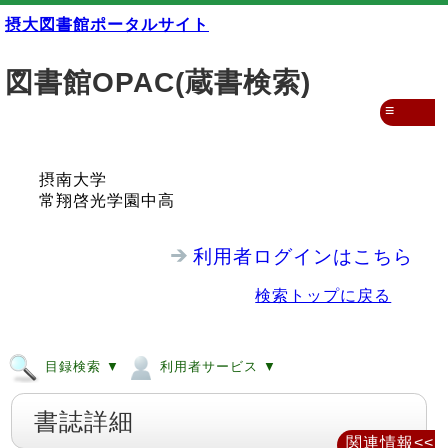
摂大図書館ポータルサイト
図書館OPAC(蔵書検索)
≡
摂南大学
常翔啓光学園中高
利用者ログインはこちら
検索トップに戻る
目録検索 ▼
利用者サービス ▼
書誌詳細
関連情報<<