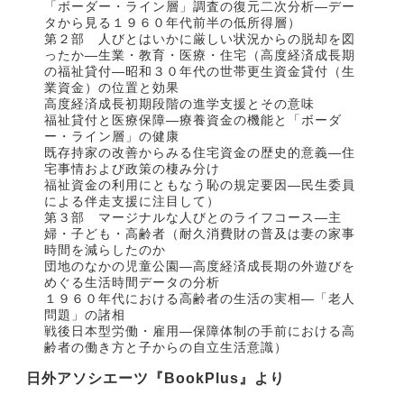
「ボーダー・ライン層」調査の復元二次分析―デー
タから見る１９６０年代前半の低所得層）
第２部 人びとはいかに厳しい状況からの脱却を図
ったか―生業・教育・医療・住宅（高度経済成長期
の福祉貸付―昭和３０年代の世帯更生資金貸付（生
業資金）の位置と効果
高度経済成長初期段階の進学支援とその意味
福祉貸付と医療保障―療養資金の機能と「ボーダ
ー・ライン層」の健康
既存持家の改善からみる住宅資金の歴史的意義―住
宅事情および政策の棲み分け
福祉資金の利用にともなう恥の規定要因―民生委員
による伴走支援に注目して）
第３部 マージナルな人びとのライフコース―主
婦・子ども・高齢者（耐久消費財の普及は妻の家事
時間を減らしたのか
団地のなかの児童公園―高度経済成長期の外遊びを
めぐる生活時間データの分析
１９６０年代における高齢者の生活の実相―「老人
問題」の諸相
戦後日本型労働・雇用―保障体制の手前における高
齢者の働き方と子からの自立生活意識）
日外アソシエーツ『BookPlus』より