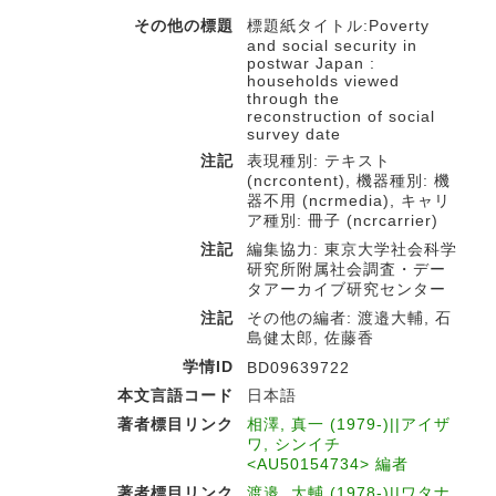
その他の標題
標題紙タイトル:Poverty
and social security in
postwar Japan :
households viewed
through the
reconstruction of social
survey date
注記
表現種別: テキスト
(ncrcontent), 機器種別: 機
器不用 (ncrmedia), キャリ
ア種別: 冊子 (ncrcarrier)
注記
編集協力: 東京大学社会科学
研究所附属社会調査・デー
タアーカイブ研究センター
注記
その他の編者: 渡邉大輔, 石
島健太郎, 佐藤香
学情ID
BD09639722
本文言語コード
日本語
著者標目リンク
相澤, 真一 (1979-)||アイザ
ワ, シンイチ
<AU50154734> 編者
著者標目リンク
渡邉, 大輔 (1978-)||ワタナ