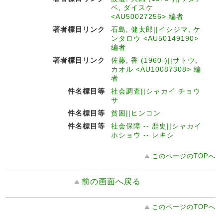
ベ, ダイスケ
<AU50027256> 編者
著者標目リンク
石島, 健太郎||イシジマ, ケ
ンタロウ <AU50149190>
編者
著者標目リンク
佐藤, 香 (1960-)||サトウ,
カオル <AU10087308> 編
者
件名標目等
社会調査||シャカイ チョウ
サ
件名標目等
貧困||ヒンコン
件名標目等
社会保障 -- 歴史||シャカイ
ホショウ -- レキシ
このページのTOPへ
前の画面へ戻る
このページのTOPへ