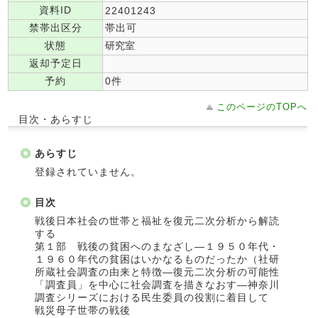
資料ID
22401243
禁帯出区分
帯出可
状態
研究室
返却予定日
予約
0件
このページのTOPへ
目次・あらすじ
あらすじ
登録されていません。
目次
戦後日本社会の世帯と福祉を復元二次分析から解読
する
第１部 戦後の貧困へのまなざし―１９５０年代・
１９６０年代の貧困はいかなるものだったか（社研
所蔵社会調査の由来と特徴―復元二次分析の可能性
「調査員」を中心に社会調査を描きなおす―神奈川
調査シリーズにおける民生委員の役割に着目して
戦災母子世帯の戦後