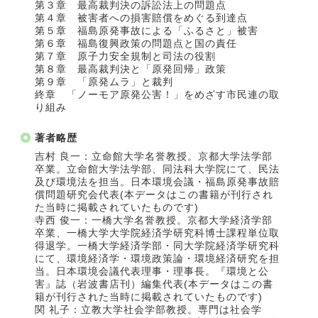
第３章 最高裁判決の訴訟法上の問題点
第４章 被害者への損害賠償をめぐる到達点
第５章 福島原発事故による「ふるさと」被害
第６章 福島復興政策の問題点と国の責任
第７章 原子力安全規制と司法の役割
第８章 最高裁判決と「原発回帰」政策
第９章 「原発ムラ」と裁判
終章 「ノーモア原発公害！」をめざす市民連の取
り組み
著者略歴
吉村 良一：立命館大学名誉教授。京都大学法学部
卒業。立命館大学法学部、同法科大学院にて、民法
及び環境法を担当。日本環境会議・福島原発事故賠
償問題研究会代表(本データはこの書籍が刊行され
た当時に掲載されていたものです)
寺西 俊一：一橋大学名誉教授。京都大学経済学部
卒業、一橋大学大学院経済学研究科博士課程単位取
得退学。一橋大学経済学部・同大学院経済学研究科
にて、環境経済学・環境政策論・環境経済研究を担
当。日本環境会議代表理事・理事長。『環境と公
害』誌（岩波書店刊）編集代表(本データはこの書
籍が刊行された当時に掲載されていたものです)
関 礼子：立教大学社会学部教授。専門は社会学