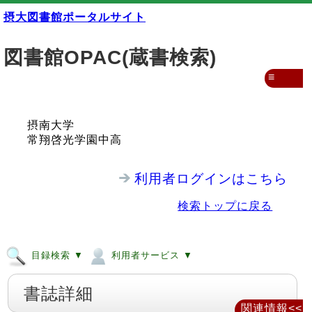
摂大図書館ポータルサイト
図書館OPAC(蔵書検索)
≡
摂南大学
常翔啓光学園中高
利用者ログインはこちら
検索トップに戻る
目録検索 ▼
利用者サービス ▼
書誌詳細
関連情報<<