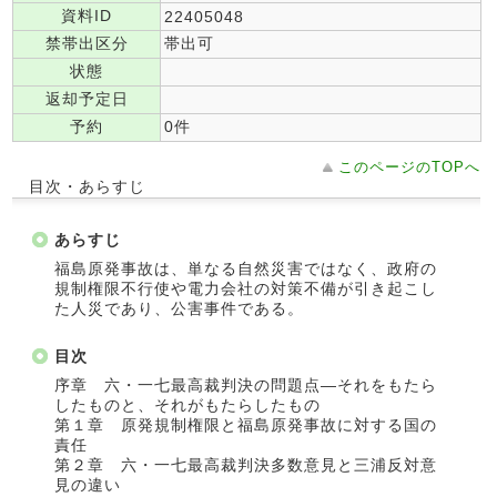
資料ID
22405048
禁帯出区分
帯出可
状態
返却予定日
予約
0件
このページのTOPへ
目次・あらすじ
あらすじ
福島原発事故は、単なる自然災害ではなく、政府の
規制権限不行使や電力会社の対策不備が引き起こし
た人災であり、公害事件である。
目次
序章 六・一七最高裁判決の問題点―それをもたら
したものと、それがもたらしたもの
第１章 原発規制権限と福島原発事故に対する国の
責任
第２章 六・一七最高裁判決多数意見と三浦反対意
見の違い