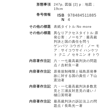
形態事項
247p, 図版 [2] p : 地図 ;
19cm
巻号情報
ISB
978484511885
N
4
その他の標題
表紙タイトル:No more
その他の標題
異なりアクセスタイトル:原
発公害 : ノーモア : 最高裁
判決と国の責任を問う
ゲンパツ コウガイ : ノー モ
ア : サイコウサイ ハンケツ
ト クニ ノ セキニン オ トウ
内容著作注記
六・一七最高裁判決の問題
点 / 吉村良一著
内容著作注記
原発規制権限と福島原発事
故に対する国の責任 / 下山
憲治著
内容著作注記
六・一七最高裁判決多数意
見と三浦反対意見の違い /
樋口英明著
内容著作注記
最高裁判決の訴訟法上の問
題点 / 長島光一著