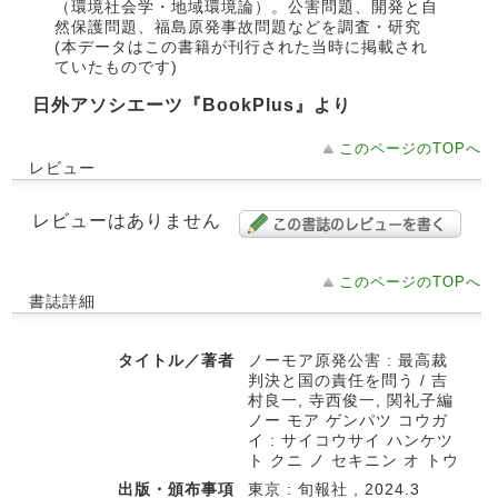
（環境社会学・地域環境論）。公害問題、開発と自
然保護問題、福島原発事故問題などを調査・研究
(本データはこの書籍が刊行された当時に掲載され
ていたものです)
日外アソシエーツ『BookPlus』より
このページのTOPへ
レビュー
レビューはありません
このページのTOPへ
書誌詳細
タイトル／著者
ノーモア原発公害 : 最高裁
判決と国の責任を問う / 吉
村良一, 寺西俊一, 関礼子編
ノー モア ゲンパツ コウガ
イ : サイコウサイ ハンケツ
ト クニ ノ セキニン オ トウ
出版・頒布事項
東京 : 旬報社 , 2024.3