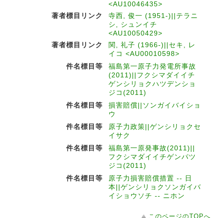
<AU10046435>
著者標目リンク
寺西, 俊一 (1951-)||テラニ
シ, シュンイチ
<AU10050429>
著者標目リンク
関, 礼子 (1966-)||セキ, レ
イコ <AU00010598>
件名標目等
福島第一原子力発電所事故
(2011)||フクシマダイイチ
ゲンシリョクハツデンショ
ジコ(2011)
件名標目等
損害賠償||ソンガイバイショ
ウ
件名標目等
原子力政策||ゲンシリョクセ
イサク
件名標目等
福島第一原発事故(2011)||
フクシマダイイチゲンパツ
ジコ(2011)
件名標目等
原子力損害賠償措置 -- 日
本||ゲンシリョクソンガイバ
イショウソチ -- ニホン
このページのTOPへ