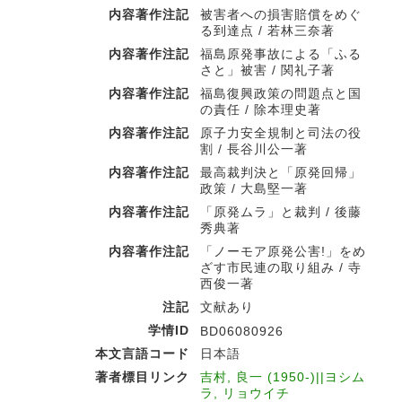
内容著作注記
被害者への損害賠償をめぐ
る到達点 / 若林三奈著
内容著作注記
福島原発事故による「ふる
さと」被害 / 関礼子著
内容著作注記
福島復興政策の問題点と国
の責任 / 除本理史著
内容著作注記
原子力安全規制と司法の役
割 / 長谷川公一著
内容著作注記
最高裁判決と「原発回帰」
政策 / 大島堅一著
内容著作注記
「原発ムラ」と裁判 / 後藤
秀典著
内容著作注記
「ノーモア原発公害!」をめ
ざす市民連の取り組み / 寺
西俊一著
注記
文献あり
学情ID
BD06080926
本文言語コード
日本語
著者標目リンク
吉村, 良一 (1950-)||ヨシム
ラ, リョウイチ