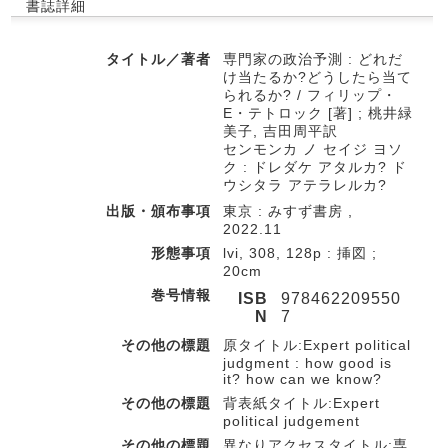
書誌詳細
タイトル／著者
専門家の政治予測 : どれだ
け当たるか?どうしたら当て
られるか? / フィリップ・
E・テトロック [著] ; 桃井緑
美子, 吉田周平訳
センモンカ ノ セイジ ヨソ
ク : ドレダケ アタルカ? ド
ウシタラ アテラレルカ?
出版・頒布事項
東京 : みすず書房 ,
2022.11
形態事項
lvi, 308, 128p : 挿図 ;
20cm
巻号情報
ISB
978462209550
N
7
その他の標題
原タイトル:Expert political
judgment : how good is
it? how can we know?
その他の標題
背表紙タイトル:Expert
political judgement
その他の標題
異なりアクセスタイトル:専