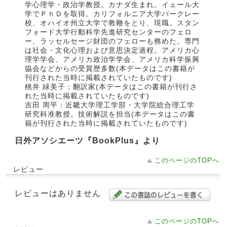
学心理学・政治学教授。カナダ生まれ。イェール大
学でＰｈＤを取得。カリフォルニア大学バークレー
校、オハイオ州立大学で教鞭をとり、現職。スタン
フォード大学行動科学先進研究センターのフェロ
ー、ラッセルセージ財団のフェローも務めた。専門
は社会・文化心理および意思決定過程。アメリカ心
理学学会、アメリカ政治学学会、アメリカ科学振興
協会などからの受賞歴多数(本データはこの書籍が
刊行された当時に掲載されていたものです)
桃井 緑美子：翻訳家(本データはこの書籍が刊行さ
れた当時に掲載されていたものです)
吉田 周平：近畿大学理工学部・大学院総合理工学
研究科准教授。技術解説を担当(本データはこの書
籍が刊行された当時に掲載されていたものです)
日外アソシエーツ『BookPlus』より
このページのTOPへ
レビュー
レビューはありません
このページのTOPへ