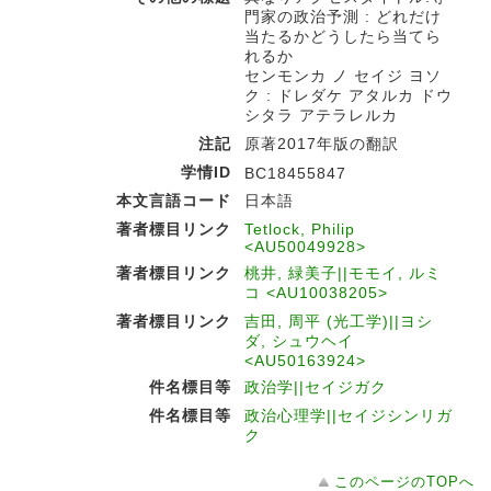
門家の政治予測 : どれだけ
当たるかどうしたら当てら
れるか
センモンカ ノ セイジ ヨソ
ク : ドレダケ アタルカ ドウ
シタラ アテラレルカ
注記
原著2017年版の翻訳
学情ID
BC18455847
本文言語コード
日本語
著者標目リンク
Tetlock, Philip
<AU50049928>
著者標目リンク
桃井, 緑美子||モモイ, ルミ
コ <AU10038205>
著者標目リンク
吉田, 周平 (光工学)||ヨシ
ダ, シュウヘイ
<AU50163924>
件名標目等
政治学||セイジガク
件名標目等
政治心理学||セイジシンリガ
ク
このページのTOPへ