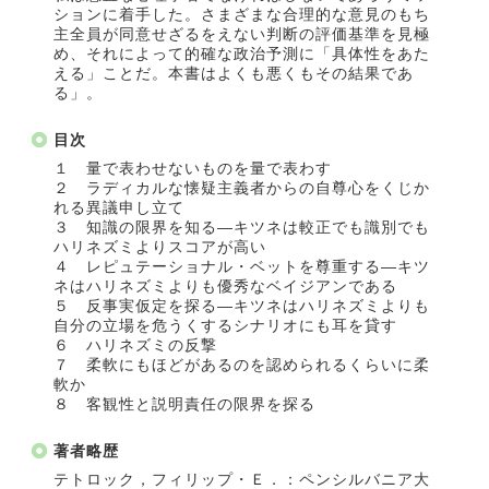
ションに着手した。さまざまな合理的な意見のもち
主全員が同意せざるをえない判断の評価基準を見極
め、それによって的確な政治予測に「具体性をあた
える」ことだ。本書はよくも悪くもその結果であ
る」。
目次
１ 量で表わせないものを量で表わす
２ ラディカルな懐疑主義者からの自尊心をくじか
れる異議申し立て
３ 知識の限界を知る―キツネは較正でも識別でも
ハリネズミよりスコアが高い
４ レピュテーショナル・ベットを尊重する―キツ
ネはハリネズミよりも優秀なベイジアンである
５ 反事実仮定を探る―キツネはハリネズミよりも
自分の立場を危うくするシナリオにも耳を貸す
６ ハリネズミの反撃
７ 柔軟にもほどがあるのを認められるくらいに柔
軟か
８ 客観性と説明責任の限界を探る
著者略歴
テトロック，フィリップ・Ｅ．：ペンシルバニア大