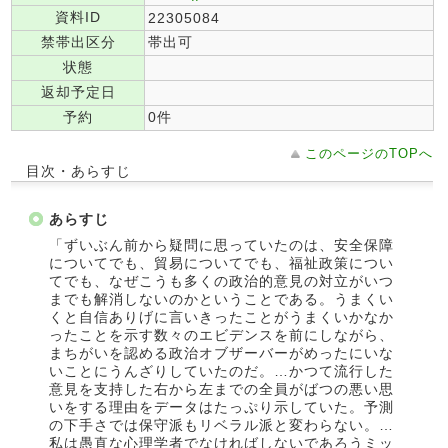
資料ID
22305084
禁帯出区分
帯出可
状態
返却予定日
予約
0件
このページのTOPへ
目次・あらすじ
あらすじ
「ずいぶん前から疑問に思っていたのは、安全保障
についてでも、貿易についてでも、福祉政策につい
てでも、なぜこうも多くの政治的意見の対立がいつ
までも解消しないのかということである。うまくい
くと自信ありげに言いきったことがうまくいかなか
ったことを示す数々のエビデンスを前にしながら、
まちがいを認める政治オブザーバーがめったにいな
いことにうんざりしていたのだ。…かつて流行した
意見を支持した右から左までの全員がばつの悪い思
いをする理由をデータはたっぷり示していた。予測
の下手さでは保守派もリベラル派と変わらない。…
私は愚直な心理学者でなければしないであろうミッ