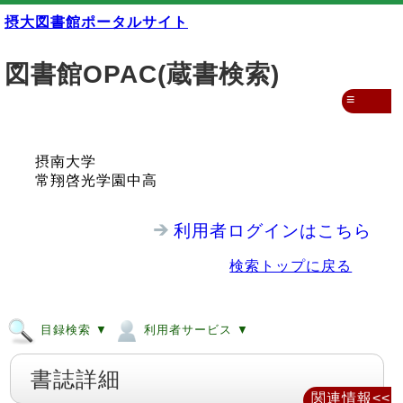
摂大図書館ポータルサイト
図書館OPAC(蔵書検索)
≡
摂南大学
常翔啓光学園中高
利用者ログインはこちら
検索トップに戻る
目録検索 ▼
利用者サービス ▼
書誌詳細
関連情報<<