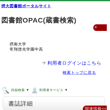
摂大図書館ポータルサイト
図書館OPAC(蔵書検索)
≡
摂南大学
常翔啓光学園中高
利用者ログインはこちら
検索トップに戻る
目録検索 ▼
利用者サービス ▼
書誌詳細
関連情報<<