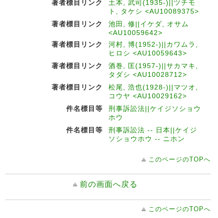
著者標目リンク
土本, 武司(1935-)||ツチモ
ト, タケシ <AU10089375>
著者標目リンク
池田, 修||イケダ, オサム
<AU10059642>
著者標目リンク
河村, 博(1952-)||カワムラ,
ヒロシ <AU10059643>
著者標目リンク
酒巻, 匡(1957-)||サカマキ,
タダシ <AU10028712>
著者標目リンク
松尾, 浩也(1928-)||マツオ,
コウヤ <AU10029162>
件名標目等
刑事訴訟法||ケイジソショウ
ホウ
件名標目等
刑事訴訟法 -- 日本||ケイジ
ソショウホウ -- ニホン
このページのTOPへ
前の画面へ戻る
このページのTOPへ