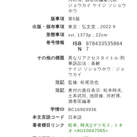
ジョウカイ ケイジ ソショウ
ホウ
版事項
第5版
出版・頒布事項
東京 : 弘文堂 , 2022.9
形態事項
xvi, 1373p ; 22cm
巻号情報
ISB
978433535864
N
7
その他の標題
異なりアクセスタイトル:刑
事訴訟法 : 条解
ケイジ ソショウホウ : ジョ
ウカイ
注記
監修: 松尾浩也
注記
奥付の責任表示: 松本時夫,
土本武司, 池田修, 河村博,
酒巻匡編著
学情ID
BC16903936
本文言語コード
日本語
著者標目リンク
松本, 時夫||マツモト, トキ
オ <AU10047065>