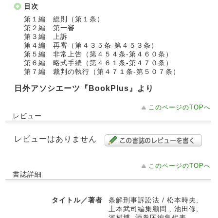
目次
第１編 総則（第１条）
第２編 第一審
第３編 上訴
第４編 再審（第４３５条‐第４５３条）
第５編 非常上告（第４５４条‐第４６０条）
第６編 略式手続（第４６１条‐第４７０条）
第７編 裁判の執行（第４７１条‐第５０７条）
日外アソシエーツ『BookPlus』より
このページのTOPへ
レビュー
レビューはありません
このページのTOPへ
書誌詳細
タイトル／著者
条解刑事訴訟法 / 松本時夫,
土本武司編集顧問 ; 池田修,
河村博, 酒巻匡編集代表