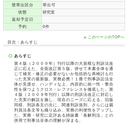
禁帯出区分
帯出可
状態
研究室
返却予定日
予約
0件
このページのTOPへ
目次・あらすじ
あらすじ
第４版（２００９年）刊行以降の大規模な刑訴法改
正に応えた、全面改訂第５版。併せて本書全体を通
じて補充・修正の必要がないか包括的な再検討も行
った充実の最新版。実務必携！１冊で刑事訴訟法全
体が見渡せ、ハンディな上、内容的に統一性・整合
性を保つようクロス・レファレンスを徹底した。第
４版（２００９年刊行）以降の刑訴法改正に対応し
た充実の解説を施し、現在のニーズに応える。旧版
同様、刑訴条文の次に、関連刑訴規則、さらには裁
判員法条文等も織り込み、実務の利便性をアップし
た。実務・研究に定評ある姉妹書「条解刑法」との
併用で刑事法全体の理解が深まる。