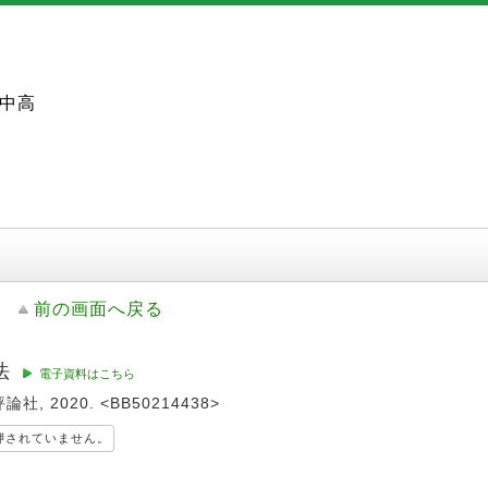
中高
前の画面へ戻る
法
電子資料はこちら
論社, 2020. <BB50214438>
押されていません。