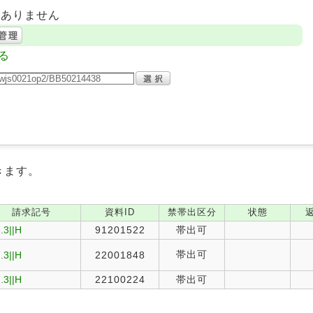
はありません
る
きます。
請求記号
資料ID
禁帯出区分
状態
.3||H
91201522
帯出可
帯出可
.3||H
22001848
.3||H
22100224
帯出可