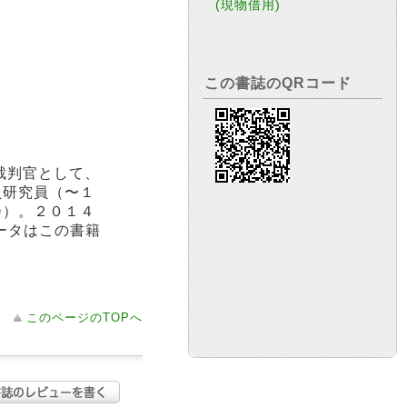
(現物借用)
この書誌のQRコード
裁判官として、
員研究員（〜１
会）。２０１４
ータはこの書籍
このページのTOPへ