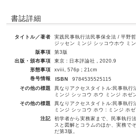
書誌詳細
タイトル／著者
実践民事執行法民事保全法 / 平野
ジッセン ミンジ シッコウホウ ミ
版事項
第3版
出版・頒布事項
東京 : 日本評論社 , 2020.9
形態事項
xviii, 576p ; 21cm
巻号情報
ISBN
9784535525115
その他の標題
異なりアクセスタイトル:民事執行法
ミンジ シッコウ ホウ ミンジ ホゼン
その他の標題
異なりアクセスタイトル:民事執行法 
ミンジ シッコウ ホウ : ミンジ ホゼ
注記
初学者から実務家まで、民事執行
スと図解とコラムのほか、実務でそ
だ第3版。