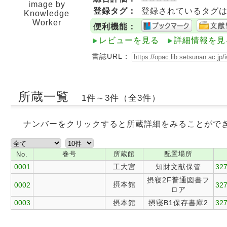
image by
登録タグ：
登録されているタグ
Knowledge
Worker
便利機能：
レビューを見る
詳細情報を見
書誌URL：
所蔵一覧
1件～3件（全3件）
ナンバーをクリックすると所蔵詳細をみることがで
巻号
所蔵館
配置場所
No.
0001
工大宮
知財文献保管
327
摂寝2F普通図書フ
摂本館
0002
327
ロア
0003
摂本館
摂寝B1保存書庫2
327