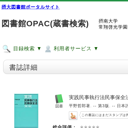
摂大図書館ポータルサイト
摂南大学
図書館OPAC(蔵書検索)
常翔啓光学園
目録検索 ▼
利用者サービス ▼
書誌詳細
実践民事執行法民事保全
平野哲郎著. -- 第3版. -- 日本評
この書誌にはまだスタンプは
総合評価：