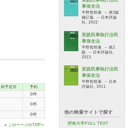
事保全法
平野哲郎著. -- 第3版
補訂版. -- 日本評論
社, 2022.
実践民事執行法民
事保全法
平野哲郎著. -- 第2
版. -- 日本評論社,
2013.
実践民事執行法民
事保全法
平野哲郎著. -- 日本
評論社, 2011.
返却予定日
予約
0件
0件
他の検索サイトで探す
0件
摂南大学FULL TEXT
このページのTOPへ