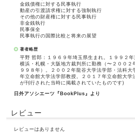
金銭債権に対する民事執行
動産の引渡請求権に対する強制執行
その他の財産権に対する民事執行
非金銭執行
民事保全
民事執行の国際比較と将来の展望
著者略歴
平野 哲郎：１９６９年埼玉県生まれ。１９９２
横浜・札幌・大阪地方裁判所に勤務（〜２００２
９９８年）。２００２年龍谷大学法学部・法科大
年立命館大学法学部教授。２０１７年立命館大学
が刊行された当時に掲載されていたものです)
日外アソシエーツ『BookPlus』より
レビュー
レビューはありません