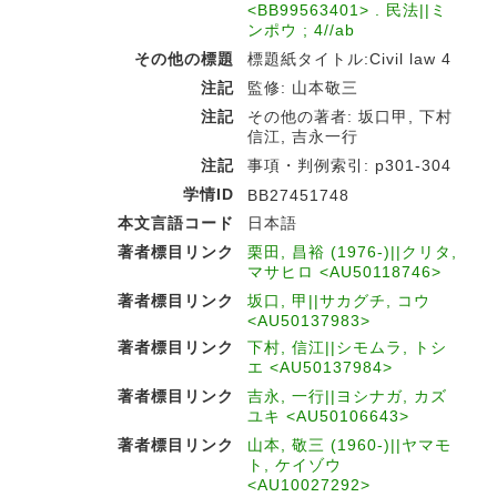
<BB99563401> . 民法||ミ
ンポウ ; 4//ab
その他の標題
標題紙タイトル:Civil law 4
注記
監修: 山本敬三
注記
その他の著者: 坂口甲, 下村
信江, 吉永一行
注記
事項・判例索引: p301-304
学情ID
BB27451748
本文言語コード
日本語
著者標目リンク
栗田, 昌裕 (1976-)||クリタ,
マサヒロ <AU50118746>
著者標目リンク
坂口, 甲||サカグチ, コウ
<AU50137983>
著者標目リンク
下村, 信江||シモムラ, トシ
エ <AU50137984>
著者標目リンク
吉永, 一行||ヨシナガ, カズ
ユキ <AU50106643>
著者標目リンク
山本, 敬三 (1960-)||ヤマモ
ト, ケイゾウ
<AU10027292>