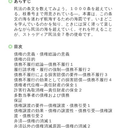
あらすじ
民法の条文を数えてみよう。１０００条を超えてい
る。枝番号まで用意されている―。本書は、この条
文の海を迷わず航海するための海図です。いまどこ
を学んでいるのかを知り、ときには深く潜って楽し
みながら民法の海を超えていく。それを叶えること
が、ストゥディア民法全７巻の使命です。
目次
債権の意義・債権総論の意義
債権の目的
債務不履行総論―債務不履行１
履行請求権・履行の強制―債務不履行２
債務不履行による損害賠償の要件―債務不履行３
債務不履行の効果としての損害賠償―債務不履行４
債権者代位権―責任財産の保全１
詐害行為取消権―責任財産の保全２
多数当事者の債権および債務
保証
債権譲渡の要件―債権譲渡・債務引受１
債権譲渡の効果・債権の譲渡性・債務引受―債権譲
渡・債務引受２
弁済―債権の消滅１
弁済以外の債権消滅原因―債権の消滅２