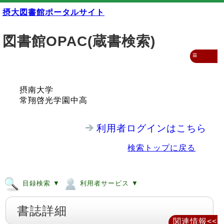
摂大図書館ポータルサイト
図書館OPAC(蔵書検索)
≡
摂南大学
常翔啓光学園中高
利用者ログインはこちら
検索トップに戻る
目録検索 ▼
利用者サービス ▼
書誌詳細
関連情報<<