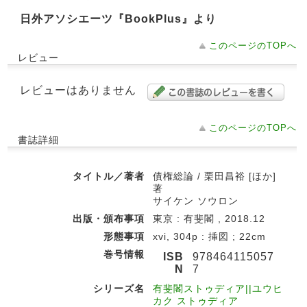
日外アソシエーツ『BookPlus』より
このページのTOPへ
レビュー
レビューはありません
このページのTOPへ
書誌詳細
タイトル／著者
債権総論 / 栗田昌裕 [ほか]
著
サイケン ソウロン
出版・頒布事項
東京 : 有斐閣 , 2018.12
形態事項
xvi, 304p : 挿図 ; 22cm
巻号情報
ISB
978464115057
N
7
シリーズ名
有斐閣ストゥディア||ユウヒ
カク ストゥディア