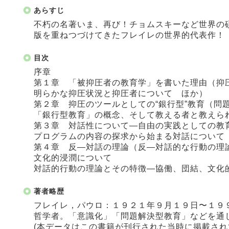
あらすじ
不朽の名著いま、再び！チョムスキーなど世界の
版を重ねつづけてきたフレイレの世界的代表作！
目次
序章
第１章 「被抑圧者の教育学」を書いた理由（抑
明らかな抑圧状況と抑圧者について ほか）
第２章 抑圧のツールとしての“銀行型”教育（問
「銀行型教育」の概念、そして教える者と教えら
第３章 対話性について―自由の実践としての教
プログラムの内容の探求から始まる対話について
第４章 反―対話の理論（反―対話的な行動の理
文化的浸潤について
対話的行動の理論とその特徴―協働、団結、文化
著者略歴
フレイレ，パウロ：１９２１年９月１９日〜１９
哲学者。「意識化」「問題解決型教育」などを通
(本データはこの書籍が刊行された当時に掲載され