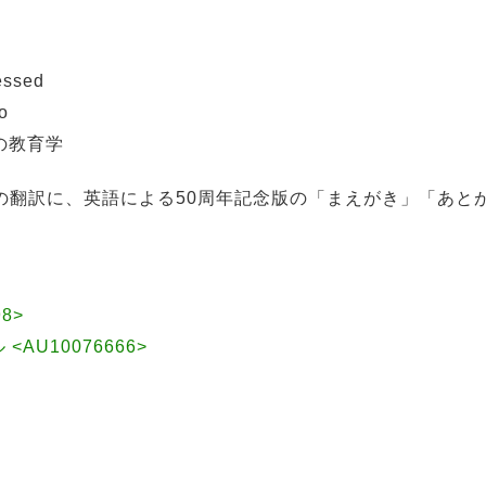
essed
o
の教育学
ク
文の翻訳に、英語による50周年記念版の「まえがき」「あと
98>
 <AU10076666>