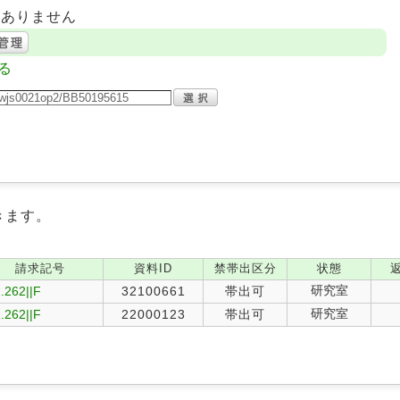
はありません
る
きます。
請求記号
資料ID
禁帯出区分
状態
研究室
.262||F
32100661
帯出可
研究室
.262||F
22000123
帯出可