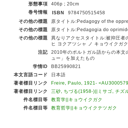
形態事項
406p ; 20cm
巻号情報
ISBN
9784750515458
その他の標題
原タイトル:Pedagogy of the oppr
その他の標題
原タイトル:Pedagogia do oprimid
その他の標題
異なりアクセスタイトル:被抑圧者
ヒ ヨクアツシャ ノ キョウイクガ
注記
2010年のポルトガル語からの本
ュー」を加えたもの
学情ID
BB25990821
本文言語コード
日本語
著者標目リンク
Freire, Paulo, 1921- <AU300057
著者標目リンク
三砂, ちづる(1958-)||ミサゴ, チズル
件名標目等
教育学||キョウイクガク
件名標目等
教育哲学||キョウイクテツガク