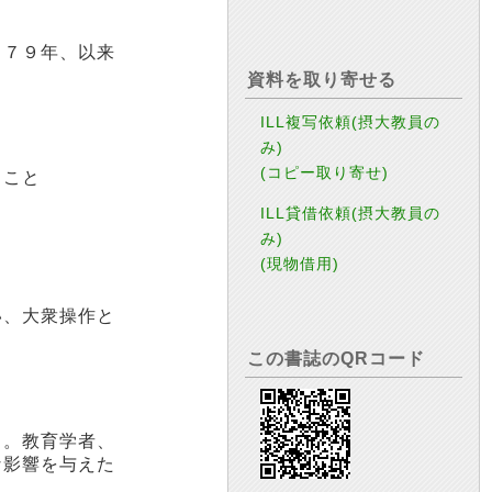
９７９年、以来
資料を取り寄せる
ILL複写依頼(摂大教員の
み)
(コピー取り寄せ)
うこと
ILL貸借依頼(摂大教員の
み)
(現物借用)
い、大衆操作と
この書誌のQRコード
る。教育学者、
な影響を与えた