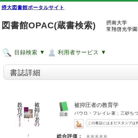
摂大図書館ポータルサイト
摂南大学
図書館OPAC(蔵書検索)
常翔啓光学園
目録検索 ▼
利用者サービス ▼
書誌詳細
被抑圧者の教育学
パウロ・フレイレ著 ; 三砂ちづる訳.
この書誌にはまだスタンプは
総合評価：