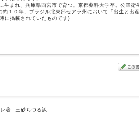
市に生まれ、兵庫県西宮市で育つ。京都薬科大学卒。公衆衛
の約１０年、ブラジル北東部セアラ州において「出生と出
時に掲載されていたものです)
レ著 ; 三砂ちづる訳