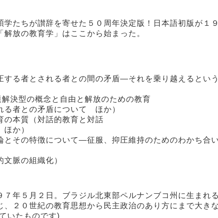
碩学たちが讃辞を寄せた５０周年決定版！日本語初版が１
「解放の教育学」はここから始まった。
圧する者とされる者との間の矛盾―それを乗り越えるとい
題解決型の概念と自由と解放のための教育
れる者との矛盾について ほか）
育の本質（対話的教育と対話
 ほか）
論とその特徴について―征服、抑圧維持のためのわかち合
的文脈の組織化）
９７年５月２日。ブラジル北東部ペルナンブコ州に生まれ
じ、２０世紀の教育思想から民主政治のあり方にまで大き
ていたものです)