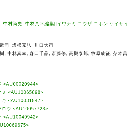
 中村尚史, 中林真幸編集||イワナミ コウザ ニホン ケイザイ
部武司, 坂根嘉弘, 川口大司
樹, 中林真幸, 森口千晶, 斎藤修, 高槻泰郎, 牧原成征, 柴本昌
 <AU00020944>
ミ <AU10065898>
キ <AU10031847>
ウロウ <AU10057723>
 <AU10049942>
U10069675>