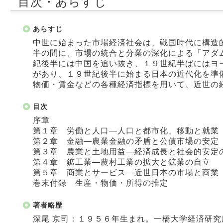
目次・あらすじ
あらすじ
中世に始まった市場経済社会は、戦国時代に構造
半の間に、市場の統合と分業の深化による「アダ
紀後半には中国を追い抜き、１９世紀半ばにはヨ
があり、１９世紀後半に始まる日本の近代化を準
物価・賃金などの各種経済指標を用いて、近世の
目次
序章
第１章 労働と人口―人口と都市化、移動と就業
第２章 金融―農業金融の矛盾と公債市場の安定
第３章 農業と土地用益―経済成長と社会的安定
第４章 鉱工業―農村工業の拡大と鉱業の自立
第５章 商業とサービス―近世日本の市場と商業
巻末付録 生産・物価・所得の推定
著者略歴
深尾 京司：１９５６年生まれ。一橋大学経済研究