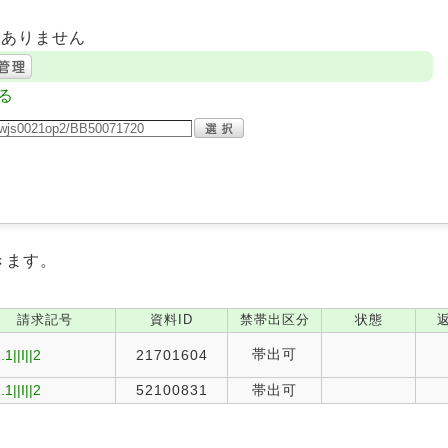
はありません
る
きます。
請求記号
資料ID
禁帯出区分
状態
帯出可
.1||I||2
21701604
.1||I||2
52100831
帯出可