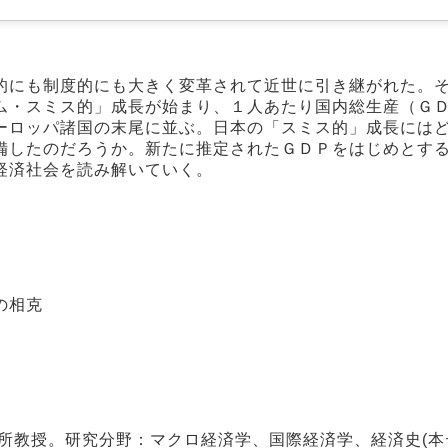
的にも制度的にも大きく変革されて近世に引き継がれた。
ム・スミス的」成長が始まり、１人あたり国内総生産（Ｇ
ーロッパ諸国の末尾に並ぶ。日本の「スミス的」成長には
備したのだろうか。新たに推定されたＧＤＰをはじめとす
経済社会を読み解いていく。
の相克
所教授。研究分野：マクロ経済学、国際経済学、経済史(本