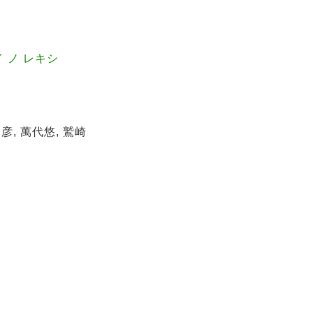
 ノ レキシ
彦, 萬代悠, 鷲崎