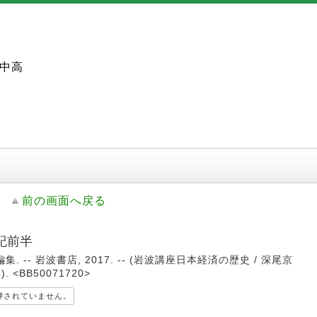
中高
前の画面へ戻る
世紀前半
. -- 岩波書店, 2017. -- (岩波講座日本経済の歴史 / 深尾京
 <BB50071720>
押されていません。