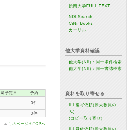
摂南大学FULL TEXT
NDLSearch
CiNii Books
カーリル
他大学資料確認
他大学(NII)：同一条件検索
他大学(NII)：同一書誌検索
返却予定日
予約
資料を取り寄せる
0件
ILL複写依頼(摂大教員の
み)
0件
(コピー取り寄せ)
このページのTOPへ
ILL貸借依頼(摂大教員の