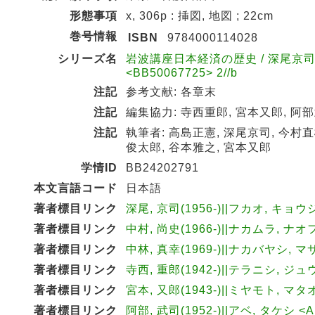
形態事項
x, 306p : 挿図, 地図 ; 22cm
巻号情報
ISBN
9784000114028
シリーズ名
岩波講座日本経済の歴史 / 深尾京司,
<BB50067725> 2//b
注記
参考文献: 各章末
注記
編集協力: 寺西重郎, 宮本又郎, 阿
注記
執筆者: 高島正憲, 深尾京司, 今村直
俊太郎, 谷本雅之, 宮本又郎
学情ID
BB24202791
本文言語コード
日本語
著者標目リンク
深尾, 京司(1956-)||フカオ, キョウジ
著者標目リンク
中村, 尚史(1966-)||ナカムラ, ナオフ
著者標目リンク
中林, 真幸(1969-)||ナカバヤシ, マサ
著者標目リンク
寺西, 重郎(1942-)||テラニシ, ジュ
著者標目リンク
宮本, 又郎(1943-)||ミヤモト, マタオ
著者標目リンク
阿部, 武司(1952-)||アベ, タケシ <A