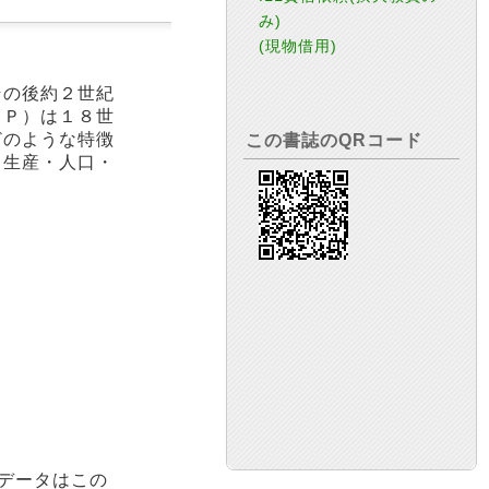
み)
(現物借用)
その後約２世紀
ＤＰ）は１８世
どのような特徴
この書誌のQRコード
る生産・人口・
データはこの