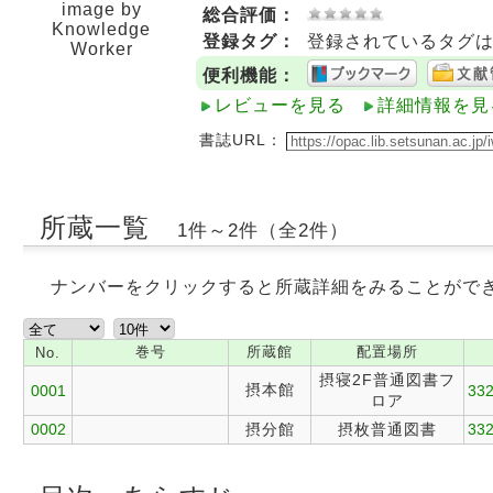
image by
総合評価：
Knowledge
登録タグ：
登録されているタグ
Worker
便利機能：
レビューを見る
詳細情報を見
書誌URL：
所蔵一覧
1件～2件（全2件）
ナンバーをクリックすると所蔵詳細をみることがで
巻号
所蔵館
配置場所
No.
摂寝2F普通図書フ
摂本館
0001
332
ロア
0002
摂分館
摂枚普通図書
332