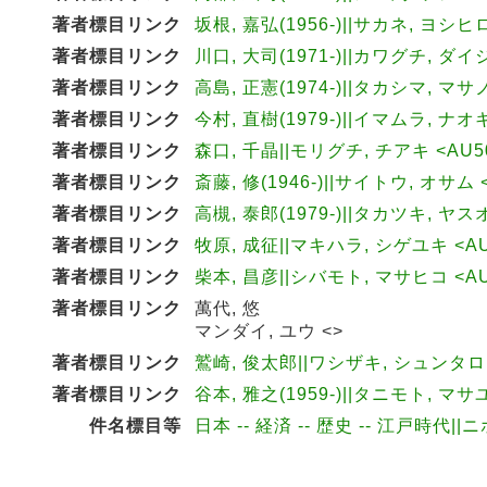
著者標目リンク
坂根, 嘉弘(1956-)||サカネ, ヨシヒロ
著者標目リンク
川口, 大司(1971-)||カワグチ, ダイジ
著者標目リンク
高島, 正憲(1974-)||タカシマ, マサノ
著者標目リンク
今村, 直樹(1979-)||イマムラ, ナオキ
著者標目リンク
森口, 千晶||モリグチ, チアキ <AU50
著者標目リンク
斎藤, 修(1946-)||サイトウ, オサム 
著者標目リンク
高槻, 泰郎(1979-)||タカツキ, ヤスオ
著者標目リンク
牧原, 成征||マキハラ, シゲユキ <AU
著者標目リンク
柴本, 昌彦||シバモト, マサヒコ <AU
著者標目リンク
萬代, 悠
マンダイ, ユウ <>
著者標目リンク
鷲崎, 俊太郎||ワシザキ, シュンタロウ 
著者標目リンク
谷本, 雅之(1959-)||タニモト, マサユ
件名標目等
日本 -- 経済 -- 歴史 -- 江戸時代||