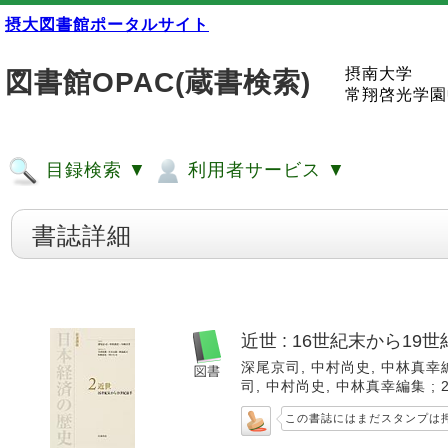
摂大図書館ポータルサイト
摂南大学
図書館OPAC(蔵書検索)
常翔啓光学園
目録検索 ▼
利用者サービス ▼
書誌詳細
近世 : 16世紀末から19
深尾京司, 中村尚史, 中林真幸編集
司, 中村尚史, 中林真幸編集 ; 2).
この書誌にはまだスタンプは