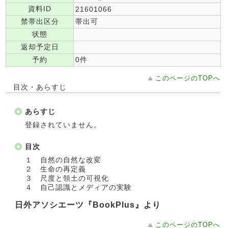
資料ID
21601066
禁帯出区分
帯出可
状態
返却予定日
予約
0件
このページのTOPへ
目次・あらすじ
あらすじ
登録されていません。
目次
１ 自然の自然な改変
２ 生命の再定義
３ 尺度と領土の可視化
４ 自己認識とメディアの実験
日外アソシエーツ『BookPlus』より
このページのTOPへ