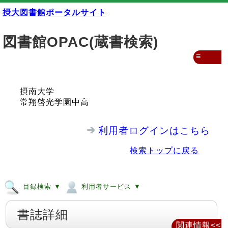
摂大図書館ポータルサイト
図書館OPAC(蔵書検索)
≡
摂南大学
常翔啓光学園中高
利用者ログインはこちら
検索トップに戻る
目録検索 ▼
利用者サービス ▼
書誌詳細
関連情報<<