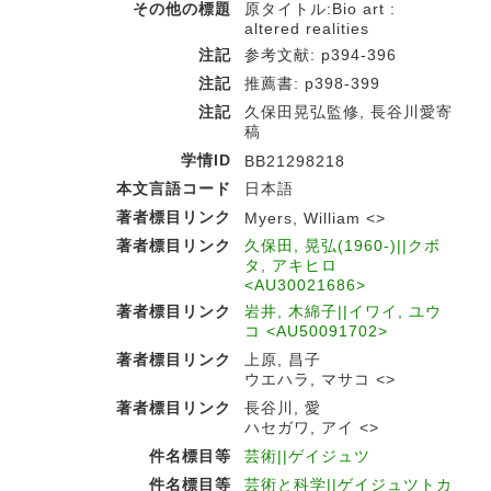
その他の標題
原タイトル:Bio art :
altered realities
注記
参考文献: p394-396
注記
推薦書: p398-399
注記
久保田晃弘監修, 長谷川愛寄
稿
学情ID
BB21298218
本文言語コード
日本語
著者標目リンク
Myers, William <>
著者標目リンク
久保田, 晃弘(1960-)||クボ
タ, アキヒロ
<AU30021686>
著者標目リンク
岩井, 木綿子||イワイ, ユウ
コ <AU50091702>
著者標目リンク
上原, 昌子
ウエハラ, マサコ <>
著者標目リンク
長谷川, 愛
ハセガワ, アイ <>
件名標目等
芸術||ゲイジュツ
件名標目等
芸術と科学||ゲイジュツトカ