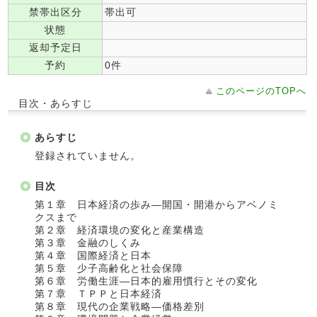
禁帯出区分
帯出可
状態
返却予定日
予約
0件
このページのTOPへ
目次・あらすじ
あらすじ
登録されていません。
目次
第１章 日本経済の歩み―開国・開港からアベノミ
クスまで
第２章 経済環境の変化と産業構造
第３章 金融のしくみ
第４章 国際経済と日本
第５章 少子高齢化と社会保障
第６章 労働生涯―日本的雇用慣行とその変化
第７章 ＴＰＰと日本経済
第８章 現代の企業戦略―価格差別