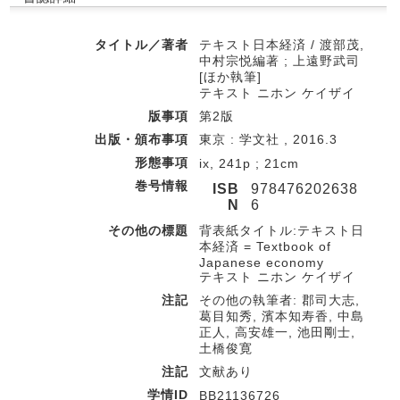
タイトル／著者
テキスト日本経済 / 渡部茂,
中村宗悦編著 ; 上遠野武司
[ほか執筆]
テキスト ニホン ケイザイ
版事項
第2版
出版・頒布事項
東京 : 学文社 , 2016.3
形態事項
ix, 241p ; 21cm
巻号情報
ISB
978476202638
N
6
その他の標題
背表紙タイトル:テキスト日
本経済 = Textbook of
Japanese economy
テキスト ニホン ケイザイ
注記
その他の執筆者: 郡司大志,
葛目知秀, 濱本知寿香, 中島
正人, 高安雄一, 池田剛士,
土橋俊寛
注記
文献あり
学情ID
BB21136726