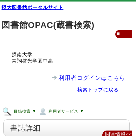
摂大図書館ポータルサイト
図書館OPAC(蔵書検索)
≡
摂南大学
常翔啓光学園中高
利用者ログインはこちら
検索トップに戻る
目録検索 ▼
利用者サービス ▼
書誌詳細
関連情報<<