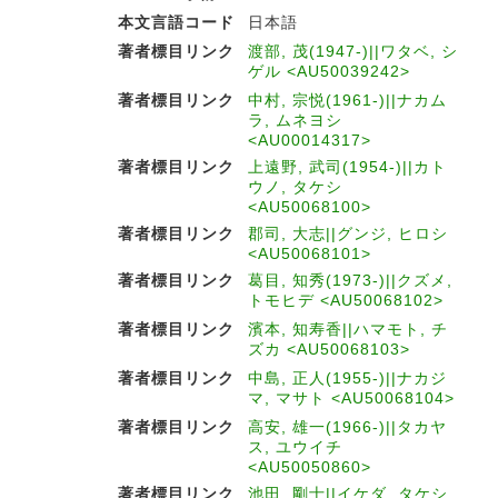
本文言語コード
日本語
著者標目リンク
渡部, 茂(1947-)||ワタベ, シ
ゲル <AU50039242>
著者標目リンク
中村, 宗悦(1961-)||ナカム
ラ, ムネヨシ
<AU00014317>
著者標目リンク
上遠野, 武司(1954-)||カト
ウノ, タケシ
<AU50068100>
著者標目リンク
郡司, 大志||グンジ, ヒロシ
<AU50068101>
著者標目リンク
葛目, 知秀(1973-)||クズメ,
トモヒデ <AU50068102>
著者標目リンク
濱本, 知寿香||ハマモト, チ
ズカ <AU50068103>
著者標目リンク
中島, 正人(1955-)||ナカジ
マ, マサト <AU50068104>
著者標目リンク
高安, 雄一(1966-)||タカヤ
ス, ユウイチ
<AU50050860>
著者標目リンク
池田, 剛士||イケダ, タケシ