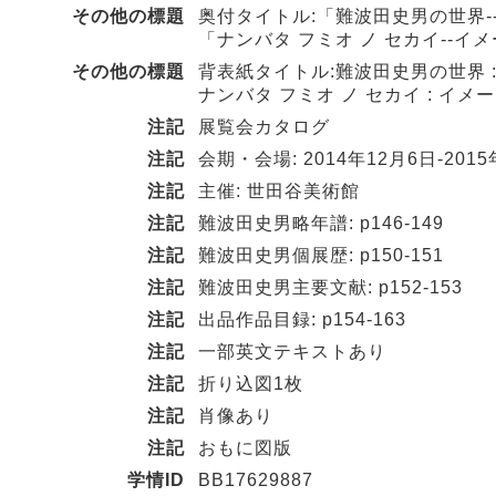
その他の標題
奥付タイトル:「難波田史男の世界-
「ナンバタ フミオ ノ セカイ--イ
その他の標題
背表紙タイトル:難波田史男の世界 
ナンバタ フミオ ノ セカイ : イメ
注記
展覧会カタログ
注記
会期・会場: 2014年12月6日-20
注記
主催: 世田谷美術館
注記
難波田史男略年譜: p146-149
注記
難波田史男個展歴: p150-151
注記
難波田史男主要文献: p152-153
注記
出品作品目録: p154-163
注記
一部英文テキストあり
注記
折り込図1枚
注記
肖像あり
注記
おもに図版
学情ID
BB17629887