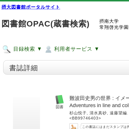
摂大図書館ポータルサイト
摂南大学
図書館OPAC(蔵書検索)
常翔啓光学園
目録検索 ▼
利用者サービス ▼
書誌詳細
難波田史男の世界 : イメージの冒険 
Adventures in line and co
杉山悦子, 清水真砂, 遠藤望編. 
<BB99746403>
この書誌にはまだスタンプは