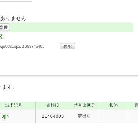
はありません
る
きます。
請求記号
資料ID
禁帯出区分
状態
帯出可
.8||N
21404803