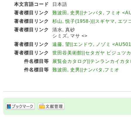
本文言語コード
日本語
著者標目リンク
難波田, 史男||ナンバタ, フミオ <AU
著者標目リンク
杉山, 悦子(1958-)||スギヤマ, エツコ
著者標目リンク
清水, 真砂
シミズ, マサ <>
著者標目リンク
遠藤, 望||エンドウ, ノゾミ <AU501
著者標目リンク
世田谷美術館||セタガヤ ビジュツカン 
件名標目等
展覧会カタログ||テンランカイカタ
件名標目等
難波田, 史男||ナンバタ,フミオ