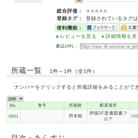
総合評価：
登録タグ：
登録されているタグ
便利機能：
レビューを見る
詳細情報を見
書誌URL：
所蔵一覧
1件～1件（全1件）
ナンバーをクリックすると所蔵詳細をみることがで
巻号
所蔵館
配置場所
No.
摂寝2F普通図書フ
摂本館
0001
703
ロア
目次・あらすじ