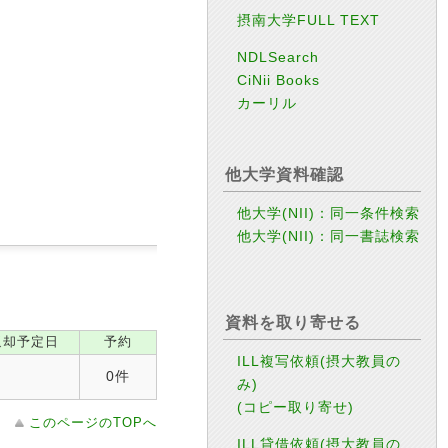
摂南大学FULL TEXT
NDLSearch
CiNii Books
カーリル
他大学資料確認
他大学(NII)：同一条件検索
他大学(NII)：同一書誌検索
資料を取り寄せる
返却予定日
予約
ILL複写依頼(摂大教員の
0件
み)
(コピー取り寄せ)
このページのTOPへ
ILL貸借依頼(摂大教員の