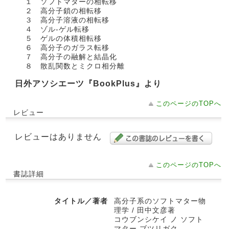
１ ソフトマターの相転移
２ 高分子鎖の相転移
３ 高分子溶液の相転移
４ ゾル‐ゲル転移
５ ゲルの体積相転移
６ 高分子のガラス転移
７ 高分子の融解と結晶化
８ 散乱関数とミクロ相分離
日外アソシエーツ『BookPlus』より
このページのTOPへ
レビュー
レビューはありません
このページのTOPへ
書誌詳細
タイトル／著者
高分子系のソフトマター物
理学 / 田中文彦著
コウブンシケイ ノ ソフト
マター ブツリガク