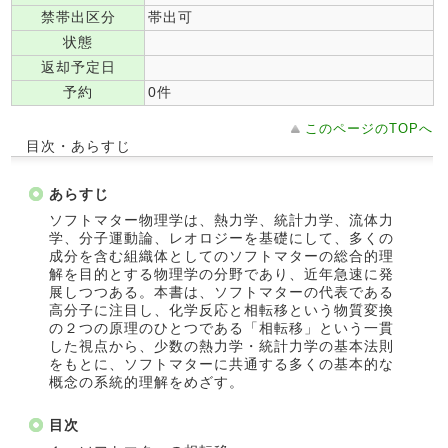
禁帯出区分
帯出可
状態
返却予定日
予約
0件
このページのTOPへ
目次・あらすじ
あらすじ
ソフトマター物理学は、熱力学、統計力学、流体力
学、分子運動論、レオロジーを基礎にして、多くの
成分を含む組織体としてのソフトマターの総合的理
解を目的とする物理学の分野であり、近年急速に発
展しつつある。本書は、ソフトマターの代表である
高分子に注目し、化学反応と相転移という物質変換
の２つの原理のひとつである「相転移」という一貫
した視点から、少数の熱力学・統計力学の基本法則
をもとに、ソフトマターに共通する多くの基本的な
概念の系統的理解をめざす。
目次