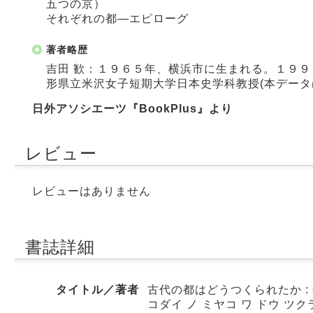
五つの京）
それぞれの都―エピローグ
著者略歴
吉田 歓：１９６５年、横浜市に生まれる。１９
形県立米沢女子短期大学日本史学科教授(本データ
日外アソシエーツ『BookPlus』より
レビュー
レビューはありません
書誌詳細
タイトル／著者
古代の都はどうつくられたか :
コダイ ノ ミヤコ ワ ドウ 