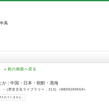
中高
前の画面へ戻る
か : 中国・日本・朝鮮・渤海
 -- (歴史文化ライブラリー ; 313). <BB99289659>
押されていません。