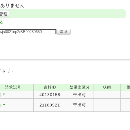
はありません
る
きます。
請求記号
資料ID
禁帯出区分
状態
||Y
40130158
帯出可
帯出可
||Y
21100521