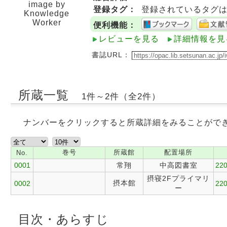
image by
登録タグ：
登録されているタグ
Knowledge
Worker
便利機能：
レビューを見る
詳細情報を見
書誌URL：
所蔵一覧
1件～2件（全2件）
ナンバーをクリックすると所蔵詳細をみることがで
巻号
所蔵館
配置場所
No.
0001
常翔
中高図書室
220
摂寝2Fプライマリ
摂本館
0002
220
ー
目次・あらすじ