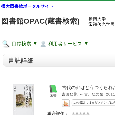
摂大図書館ポータルサイト
摂南大学
図書館OPAC(蔵書検索)
常翔啓光学園
目録検索 ▼
利用者サービス ▼
書誌詳細
古代の都はどうつくられた
吉田歓著. -- 吉川弘文館, 2011.
この書誌にはまだスタンプは
総合評価：