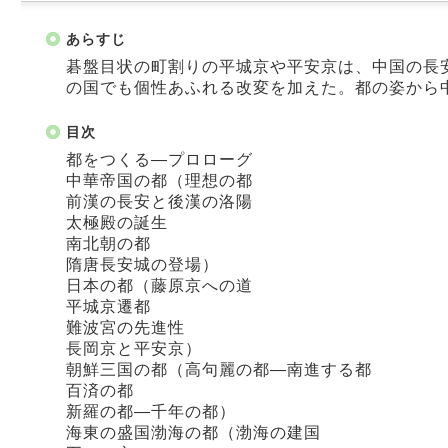
あらすじ
碁盤目状の町割りの平城京や平安京は、中国の長
の国でも個性あふれる改変を加えた。都の姿から
目次
都をつくる―プロローグ
中華帝国の都（理想の都
前漢の長安と後漢の洛陽
太極殿の誕生
南北朝の都
隋唐長安城の登場）
日本の都（藤原京への道
平城京遷都
難波宮の先進性
長岡京と平安京）
朝鮮三国の都（高句麗の都―南進する都
百済の都
新羅の都―千年の都）
海東の盛国渤海の都（渤海の建国