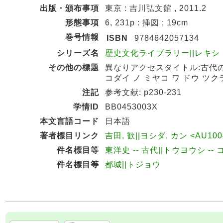
出版・頒布事項
東京 : 吉川弘文館 , 2011.2
形態事項
6, 231p : 挿図 ; 19cm
巻号情報
ISBN
9784642057134
シリーズ名
歴史文化ライブラリー||レキシ ブン
その他の標題
異なりアクセスタイトル:古代の
コダイ ノ ミヤコ ワ ドウ ツ
注記
参考文献: p230-231
学情ID
BB0453003X
本文言語コード
日本語
著者標目リンク
吉田, 歓||ヨシダ, カン <AU100
件名標目等
東洋史 -- 古代||トウヨウシ --
件名標目等
都城||トジョウ