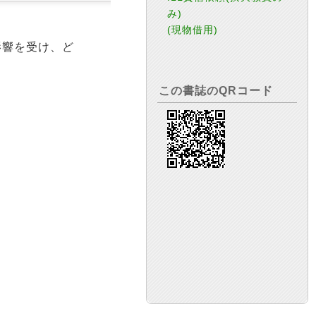
み)
(現物借用)
影響を受け、ど
この書誌のQRコード