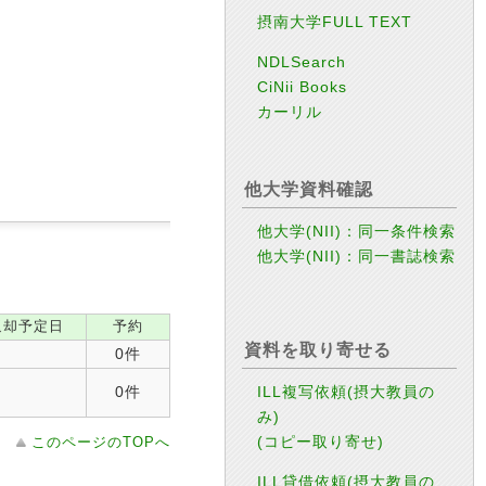
摂南大学FULL TEXT
NDLSearch
CiNii Books
カーリル
他大学資料確認
他大学(NII)：同一条件検索
他大学(NII)：同一書誌検索
返却予定日
予約
資料を取り寄せる
0件
ILL複写依頼(摂大教員の
0件
み)
(コピー取り寄せ)
このページのTOPへ
ILL貸借依頼(摂大教員の