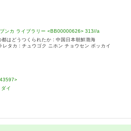
カ ライブラリー <BB00000626> 313//a
都はどうつくられたか : 中国日本朝鮮渤海
クラレタカ : チュウゴク ニホン チョウセン ボッカイ
43597>
 コダイ