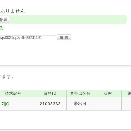
はありません
る
きます。
請求記号
資料ID
禁帯出区分
状態
帯出可
.7||Q
21003363