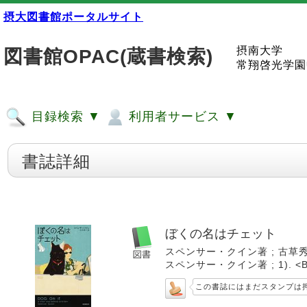
摂大図書館ポータルサイト
摂南大学
図書館OPAC(蔵書検索)
常翔啓光学園
目録検索 ▼
利用者サービス ▼
書誌詳細
ぼくの名はチェット
スペンサー・クイン著 ; 古草秀子訳
スペンサー・クイン著 ; 1). <BB
この書誌にはまだスタンプは