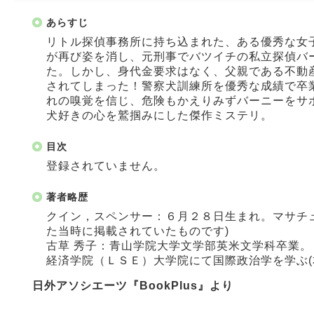
あらすじ
リトル探偵事務所に持ち込まれた、ある優秀な女
が再び姿を消し、元刑事でバツイチの私立探偵バ
た。しかし、身代金要求はなく、父親である不動
されてしまった！警察犬訓練所を優秀な成績で卒
れの嗅覚を信じ、危険もかえりみずバーニーをサ
犬好きの心を鷲掴みにした傑作ミステリ。
目次
登録されていません。
著者略歴
クイン，スペンサー：６月２８日生まれ。マサチ
た当時に掲載されていたものです)
古草 秀子：青山学院大学文学部英米文学科卒業
経済学院（ＬＳＥ）大学院にて国際政治学を学ぶ(
日外アソシエーツ『BookPlus』より