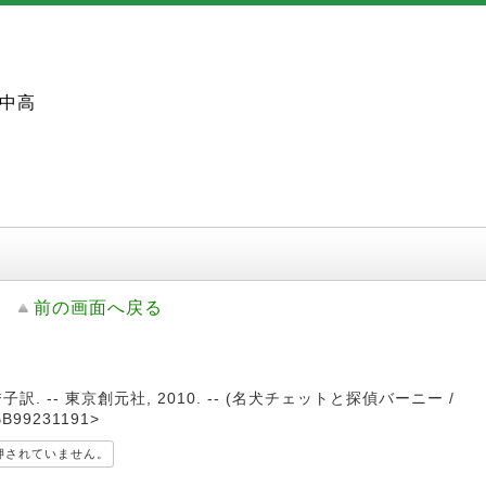
中高
前の画面へ戻る
. -- 東京創元社, 2010. -- (名犬チェットと探偵バーニー /
99231191>
押されていません。