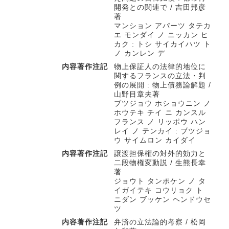
開発との関連で / 吉田邦彦
著
マンション アパーツ タテカ
エ モンダイ ノ ニッカン ヒ
カク : トシ サイカイハツ ト
ノ カンレン デ
内容著作注記
物上保証人の法律的地位に
関するフランスの立法・判
例の展開 : 物上債務論解題 /
山野目章夫著
ブツジョウ ホショウニン ノ
ホウテキ チイ ニ カンスル
フランス ノ リッポウ ハン
レイ ノ テンカイ : ブツジョ
ウ サイムロン カイダイ
内容著作注記
譲渡担保権の対外的効力と
二段物権変動説 / 生熊長幸
著
ジョウト タンポケン ノ タ
イガイテキ コウリョク ト
ニダン ブッケン ヘンドウセ
ツ
内容著作注記
弁済の立法論的考察 / 松岡