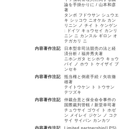
論を手掛かりに / 山本和彦
著
タンポ フドウサン シュウエ
キ シッコウ ニオケル カン
リニン ノ チイ ト ケンゲン
: ドイツ キョウセイ カンリ
ニン ニ カンスル ギロン オ
テガカリ ニ
内容著作注記
日本型非司法競売の法と経
済分析 / 福井秀夫著
ニホンガタ ヒシホウ キョウ
バイ ノ ホウ ト ケイザイ ブ
ンセキ
内容著作注記
抵当権と倒産手続 / 矢吹徹
雄著
テイトウケン ト トウサン
テツズキ
内容著作注記
仲裁合意と保全命令事件の
国際裁判管轄 / 新堂幸司著
チュウサイ ゴウイ ト ホゼ
ン メイレイ ジケン ノ コク
サイ サイバン カンカツ
内容著作注記
Limited partnership(LPS)