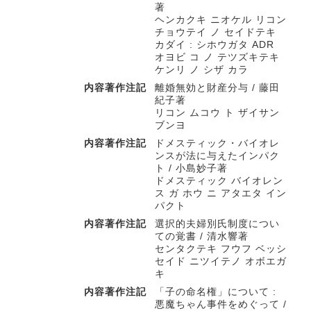
著
ヘンカクキ ニオケル リコン
チョウテイ ノ セイドテキ
カダイ : シホウガタ ADR
オヨビ コ ノ テツズキテキ
ケンリ ノ シザ カラ
内容著作注記
離婚無効と財産分与 / 藤田
紀子著
リコン ムコウ ト ザイサン
ブンヨ
内容著作注記
ドメスティック・バイオレ
ンスが法に与えたインパク
ト / 小島妙子著
ドメスティック バイオレン
ス ガ ホウ ニ アタエタ イン
パクト
内容著作注記
選択的夫婦別氏制度につい
ての覚書 / 清水響著
センタクテキ フウフ ベッシ
セイド ニツイテノ オボエガ
キ
内容著作注記
「子の命名権」について :
悪魔ちゃん事件をめぐって /