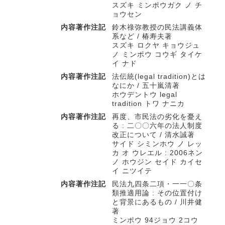
スズキ ミンポウガク ノ チ
ョウセン
内容著作注記
鈴木祿弥教授の民法講義体
系など / 椿寿夫著
スズキ ロクヤ キョウジュ
ノ ミンポウ コウギ タイケ
イ ナド
内容著作注記
法伝統(legal tradition)とは
なにか / 五十嵐清著
ホウデントウ legal
tradition トワ ナニカ
内容著作注記
再度、市民法の劣化を憂え
る : 二〇〇六年の法人制度
改正について / 清水誠著
サイド シミンホウ ノ レッ
カ オ ウレエル : 2006ネン
ノ ホウジン セイド カイセ
イ ニツイテ
内容著作注記
民法九四条二項・一一〇条
類推適用論 : その位置付け
と背景にあるもの / 川井健
著
ミンポウ 94ジョウ 2コウ