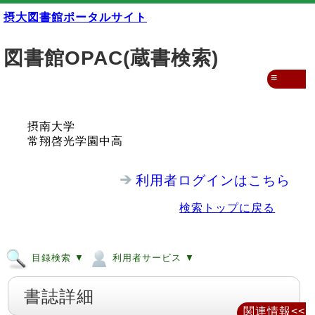
摂大図書館ポータルサイト
図書館OPAC(蔵書検索)
≡
摂南大学
常翔啓光学園中高
利用者ログインはこちら
検索トップに戻る
目録検索 ▼
利用者サービス ▼
書誌詳細
関連情報<<