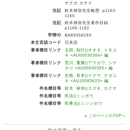
ヤクカ カテイ
注記
鈴木禄弥先生略歴: p1163-
1165
注記
鈴木禄弥先生著作目録 :
p1166-1182
学情ID
BA8935829X
本文言語コード
日本語
著者標目リンク
太田, 知行||オオタ, トモユ
キ <AU00030384> 編
著者標目リンク
荒川, 重勝||アラカワ, シゲ
カツ <AU00030385> 編
著者標目リンク
生熊, 長幸||イクマ, ナガユ
キ <AU10083623> 編
件名標目等
鈴木, 禄弥||スズキ, ロクヤ
件名標目等
民法||ミンポウ
件名標目等
民事法||ミンジホウ
このページのTOPへ