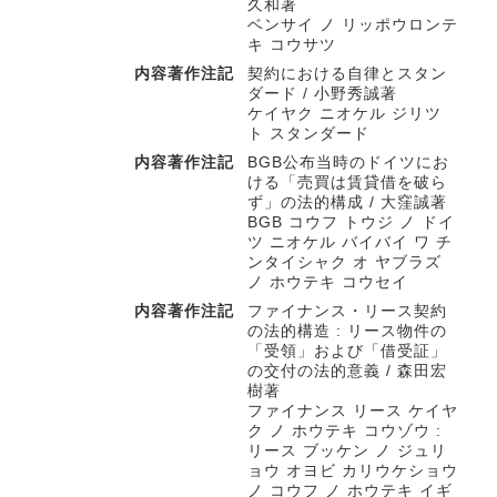
久和著
ベンサイ ノ リッポウロンテ
キ コウサツ
内容著作注記
契約における自律とスタン
ダード / 小野秀誠著
ケイヤク ニオケル ジリツ
ト スタンダード
内容著作注記
BGB公布当時のドイツにお
ける「売買は賃貸借を破ら
ず」の法的構成 / 大窪誠著
BGB コウフ トウジ ノ ドイ
ツ ニオケル バイバイ ワ チ
ンタイシャク オ ヤブラズ
ノ ホウテキ コウセイ
内容著作注記
ファイナンス・リース契約
の法的構造 : リース物件の
「受領」および「借受証」
の交付の法的意義 / 森田宏
樹著
ファイナンス リース ケイヤ
ク ノ ホウテキ コウゾウ :
リース ブッケン ノ ジュリ
ョウ オヨビ カリウケショウ
ノ コウフ ノ ホウテキ イギ