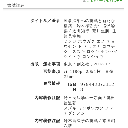
このページのTOPへ
書誌詳細
タイトル／著者
民事法学への挑戦と新たな
構築 : 鈴木禄弥先生追悼論
集 / 太田知行, 荒川重勝, 生
熊長幸編
ミンジ ホウガク エノ チョ
ウセン ト アラタナ コウチ
ク : スズキ ロクヤ センセイ
ツイトウ ロンシュウ
出版・頒布事項
東京 : 創文社 , 2008.12
形態事項
vi, 1190p, 図版1枚 : 肖像 ;
22cm
巻号情報
ISB
978442373112
N
3
内容著作注記
鈴木民法学の一断面 / 奥田
昌道著
スズキ ミンポウガク ノ イ
チダンメン
内容著作注記
鈴木民法学の挑戦 / 篠塚昭
次著