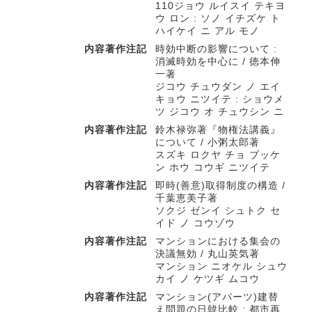
110ジョウ ルイスイ テキヨ
ウ ロン : ソノ イチズケ ト
ハイケイ ニ アル モノ
内容著作注記
時効中断の影響について :
消滅時効を中心に / 徳本伸
一著
ジコウ チュウダン ノ エイ
キョウ ニツイテ : ショウメ
ツ ジコウ オ チュウシン ニ
内容著作注記
鈴木禄弥著『物権法講義』
について / 小粥太郎著
スズキ ロクヤ チョ ブッケ
ン ホウ コウギ ニツイテ
内容著作注記
即時(善意)取得制度の構造 /
千葉恵美子著
ソクジ ゼンイ シュトク セ
イド ノ コウゾウ
内容著作注記
マンションにおける集会の
決議無効 / 丸山英気著
マンション ニオケル シュウ
カイ ノ ケツギ ムコウ
内容著作注記
マンション(アパーツ)建替
え問題の日韓比較 : 都市再