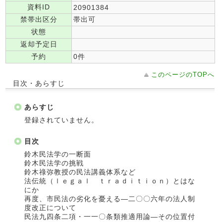
資料ID
20901384
禁帯出区分
帯出可
状態
返却予定日
予約
0件
このページのTOPへ
目次・あらすじ
あらすじ
登録されていません。
目次
鈴木民法学の一断面
鈴木民法学の挑戦
鈴木祿弥教授の民法講義体系など
法伝統（ｌｅｇａｌ ｔｒａｄｉｔｉｏｎ）とはな
にか
再度、市民法の劣化を憂える―二〇〇六年の法人制
度改正について
民法九四条二項・一一〇条類推適用論―その位置付