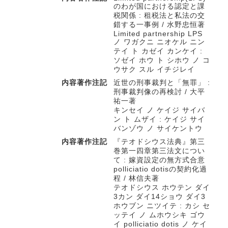
のわが国における認定と課
税関係 : 租税法と私法の交
錯する一事例 / 水野忠恒著
Limited partnership LPS
ノ ワガクニ ニオケル ニン
テイ ト カゼイ カンケイ :
ソゼイ ホウ ト シホウ ノ コ
ウサク スル イチジレイ
内容著作注記
近世の刑事裁判と「無罪」 :
刑事裁判像の再検討 / 大平
祐一著
キンセイ ノ ケイジ サイバ
ン ト ムザイ : ケイジ サイ
バンゾウ ノ サイケントウ
内容著作注記
『テオドシウス法典』第三
巻第一四章第三法文につい
て : 嫁資設定の無方式合意
polliciatio dotisの契約化過
程 / 林信夫著
テオドシウス ホウテン ダイ
3カン ダイ14ショウ ダイ3
ホウブン ニツイテ : カシ セ
ッテイ ノ ムホウシキ ゴウ
イ polliciatio dotis ノ ケイ