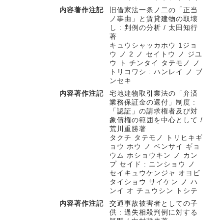
内容著作注記
旧借家法一条ノ二の「正当
ノ事由」と賃貸建物の取壊
し : 判例の分析 / 太田知行
著
キュウシャッカホウ 1ジョ
ウ ノ 2 ノ セイトウ ノ ジユ
ウ ト チンタイ タテモノ ノ
トリコワシ : ハンレイ ノ ブ
ンセキ
内容著作注記
宅地建物取引業法の「弁済
業務保証金の還付」制度 :
「認証」の請求権者及び対
象債権の範囲を中心として /
荒川重勝著
タクチ タテモノ トリヒキギ
ョウ ホウ ノ ベンサイ ギョ
ウム ホショウキン ノ カン
プ セイド : ニンショウ ノ
セイキュウケンジャ オヨビ
タイショウ サイケン ノ ハ
ンイ オ チュウシン トシテ
内容著作注記
交通事故被害者としての子
供 : 過失相殺判例に対する