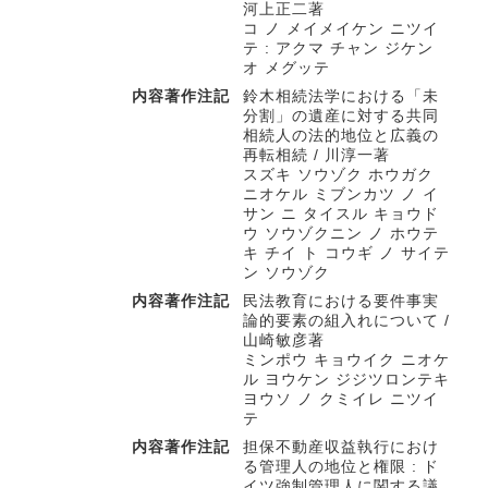
河上正二著
コ ノ メイメイケン ニツイ
テ : アクマ チャン ジケン
オ メグッテ
内容著作注記
鈴木相続法学における「未
分割」の遺産に対する共同
相続人の法的地位と広義の
再転相続 / 川淳一著
スズキ ソウゾク ホウガク
ニオケル ミブンカツ ノ イ
サン ニ タイスル キョウド
ウ ソウゾクニン ノ ホウテ
キ チイ ト コウギ ノ サイテ
ン ソウゾク
内容著作注記
民法教育における要件事実
論的要素の組入れについて /
山崎敏彦著
ミンポウ キョウイク ニオケ
ル ヨウケン ジジツロンテキ
ヨウソ ノ クミイレ ニツイ
テ
内容著作注記
担保不動産収益執行におけ
る管理人の地位と権限 : ド
イツ強制管理人に関する議