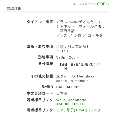
このページのTOPへ
書誌詳細
タイトル／著者
ガラスの城の子どもたち /
ジャネット・ウォールズ著 ;
古草秀子訳
ガラス ノ シロ ノ コドモタ
チ
出版・頒布事項
東京 : 河出書房新社 ,
2007.1
形態事項
370p ; 20cm
巻号情報
ISB
978430920474
N
1
その他の標題
原タイトル:The glass
castle : a memoir
学情ID
BA80947382
本文言語コード
日本語
著者標目リンク
Walls, Jeannette
<AU00000281>
著者標目リンク
古草, 秀子(1954-)||フルク