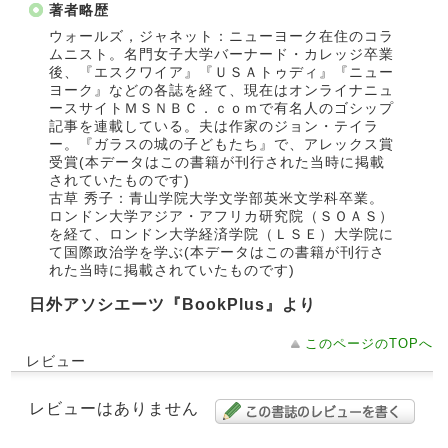
著者略歴
ウォールズ，ジャネット：ニューヨーク在住のコラ
ムニスト。名門女子大学バーナード・カレッジ卒業
後、『エスクワイア』『ＵＳＡトゥディ』『ニュー
ヨーク』などの各誌を経て、現在はオンライナニュ
ースサイトＭＳＮＢＣ．ｃｏｍで有名人のゴシップ
記事を連載している。夫は作家のジョン・テイラ
ー。『ガラスの城の子どもたち』で、アレックス賞
受賞(本データはこの書籍が刊行された当時に掲載
されていたものです)
古草 秀子：青山学院大学文学部英米文学科卒業。
ロンドン大学アジア・アフリカ研究院（ＳＯＡＳ）
を経て、ロンドン大学経済学院（ＬＳＥ）大学院に
て国際政治学を学ぶ(本データはこの書籍が刊行さ
れた当時に掲載されていたものです)
日外アソシエーツ『BookPlus』より
このページのTOPへ
レビュー
レビューはありません