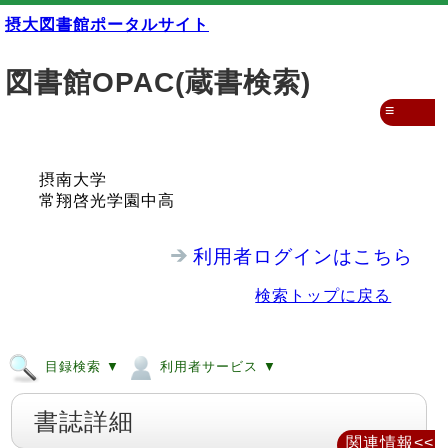
摂大図書館ポータルサイト
図書館OPAC(蔵書検索)
≡
摂南大学
常翔啓光学園中高
利用者ログインはこちら
検索トップに戻る
目録検索 ▼
利用者サービス ▼
書誌詳細
関連情報<<