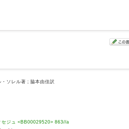
ル・ソレル著 ; 脇本由佳訳
ュ <BB00029520> 863//a