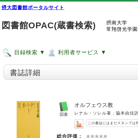
摂大図書館ポータルサイト
摂南大学
図書館OPAC(蔵書検索)
常翔啓光学園
目録検索 ▼
利用者サービス ▼
書誌詳細
オルフェウス教
レナル・ソレル著 ; 脇本由佳訳. -- 
この書誌にはまだスタンプは
総合評価：