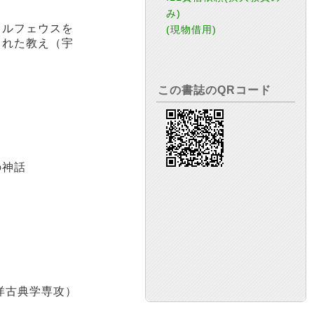
み)
オルフェウスを
(現物借用)
された教え（宇
この書誌のQRコード
の神話
洋古典学専攻）