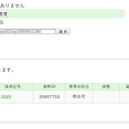
はありません
る
きます。
請求記号
資料ID
禁帯出区分
状態
帯出可
.31||S
20807755