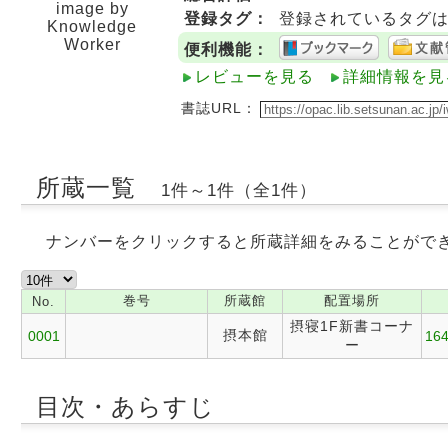
image by
登録タグ：
登録されているタグ
Knowledge
Worker
便利機能：
レビューを見る
詳細情報を見
書誌URL：
所蔵一覧
1件～1件（全1件）
ナンバーをクリックすると所蔵詳細をみることがで
巻号
所蔵館
配置場所
No.
摂寝1F新書コーナ
摂本館
0001
164
ー
目次・あらすじ