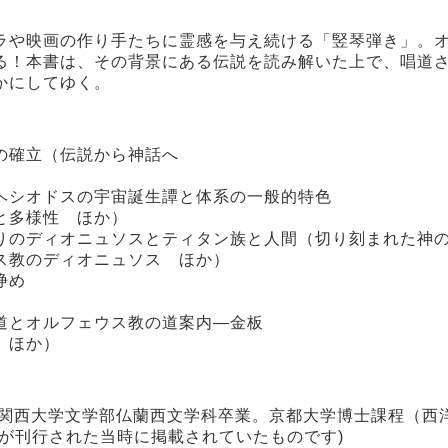
ラや映画の作り手たちに霊感を与え続ける「竪琴弾き」。
る！本書は、その背景にある伝説を読み解いた上で、唱道
かにしてゆく。
の確立（伝説から神話へ
ヘシオドスの宇宙誕生譚と体系の一般的特色
と多様性 ほか）
りのディオニュソスとティタン族と人間（切り刻まれた神
ス教のディオニュソス ほか）
浄め
道とオルフェウス教の道案内―金板
 ほか）
年関西大学文学部仏蘭西文学科卒業。京都大学博士課程（西
が刊行された当時に掲載されていたものです)