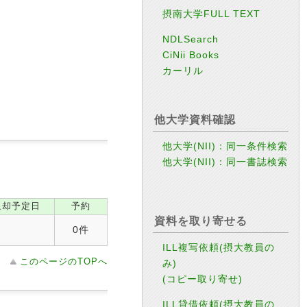
摂南大学FULL TEXT
NDLSearch
CiNii Books
カーリル
他大学資料確認
他大学(NII)：同一条件検索
他大学(NII)：同一書誌検索
返却予定日
予約
資料を取り寄せる
0件
ILL複写依頼(摂大教員の
このページのTOPへ
み)
(コピー取り寄せ)
ILL貸借依頼(摂大教員の