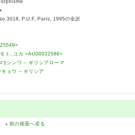
orphisme
x
No.3018, P.U.F, Paris, 1995の全訳
025549>
キモト, ユカ <AU00022586>
マ||シンワ -- ギリシアローマ
ウキョウ -- ギリシア
前の画面へ戻る