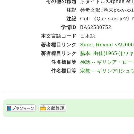
その他の標題
原タイトル:Orphée et l'
注記
参考文献: 巻末pxxv-xxi
注記
Coll.《Que sais-je?》
学情ID
BA62580752
本文言語コード
日本語
著者標目リンク
Sorel, Reynal <AU00
著者標目リンク
脇本, 由佳(1965-)||ワ
件名標目等
神話 -- ギリシア・ロー
件名標目等
宗教 -- ギリシア||シュ