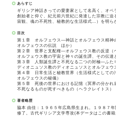
あらすじ
ギリシア神話きっての愛妻家として名高く、オペ
創始者と仰ぐ、紀元前六世紀に発達した宗教に迫
宙観、魂の不死性、秘教的な生活様式…）を明ら
目次
第１章 オルフェウス―神話とオルフェウス精神
オルフェウスの伝説 ほか）
第２章 世界と支配権―オルフェウス教の反逆（
オルフェウス教の宇宙と神々の誕生譚、その伝達
第３章 人類誕生譚と不死なる二つの対極―ふた
ディオニュソス教のディオニュソスとオルフェウ
第４章 日常生活と秘教世界（生活様式としての
オルフェウスの秘儀）
第５章 死後の世界における記憶（冥界の分かれ
不死なるものが死すべきもの（ヘラクレイトス）
著者略歴
脇本 由佳：１９６５年広島県生まれ。１９８７
修了。古代ギリシア文学専攻(本データはこの書籍