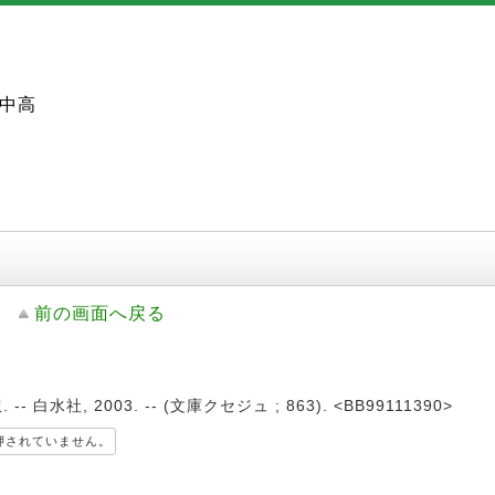
中高
前の画面へ戻る
白水社, 2003. -- (文庫クセジュ ; 863). <BB99111390>
押されていません。