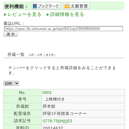
便利機能：
レビューを見る
詳細情報を見る
書誌URL：
所蔵一覧
1件～1件（全1件）
ナンバーをクリックすると所蔵詳細をみることができま
す。
No.
0001
巻号
: 上映権付き
所蔵館
摂本館
配置場所
摂寝1F視聴覚コーナー
請求記号
S778.73||H||||53
資料ID
20014632