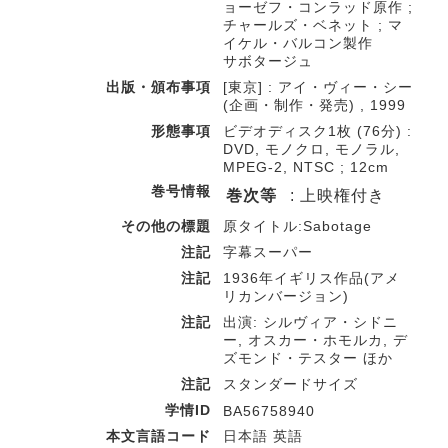
ョーゼフ・コンラッド原作 ;
チャールズ・ベネット ; マ
イケル・バルコン製作
サボタージュ
出版・頒布事項
[東京] : アイ・ヴィー・シー
(企画・制作・発売) , 1999
形態事項
ビデオディスク1枚 (76分) :
DVD, モノクロ, モノラル,
MPEG-2, NTSC ; 12cm
巻号情報
巻次等
: 上映権付き
その他の標題
原タイトル:Sabotage
注記
字幕スーパー
注記
1936年イギリス作品(アメ
リカンバージョン)
注記
出演: シルヴィア・シドニ
ー, オスカー・ホモルカ, デ
ズモンド・テスター ほか
注記
スタンダードサイズ
学情ID
BA56758940
本文言語コード
日本語 英語