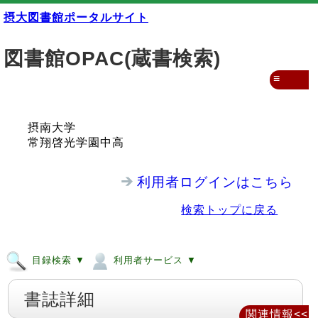
摂大図書館ポータルサイト
図書館OPAC(蔵書検索)
≡
摂南大学
常翔啓光学園中高
利用者ログインはこちら
検索トップに戻る
目録検索 ▼
利用者サービス ▼
書誌詳細
関連情報<<