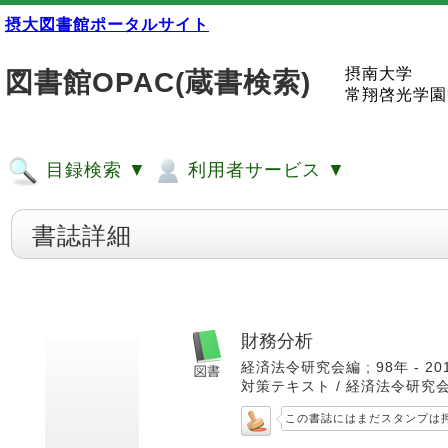
摂大図書館ポータルサイト
摂南大学
図書館OPAC(蔵書検索)
常翔啓光学園
目録検索 ▼
利用者サービス ▼
書誌詳細
財務分析
経済法令研究会編 ; 98年 - 20
対策テキスト / 経済法令研究会編)
この書誌にはまだスタンプは