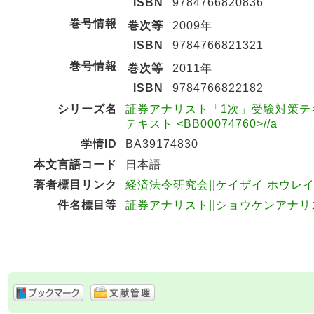
ISBN
9784766820836
巻号情報
巻次等
2009年
ISBN
9784766821321
巻号情報
巻次等
2011年
ISBN
9784766822182
シリーズ名
証券アナリスト「1次」受験対策テキス
テキスト <BB00074760>//a
学情ID
BA39174830
本文言語コード
日本語
著者標目リンク
経済法令研究会||ケイザイ ホウレイ ケ
件名標目等
証券アナリスト||ショウケンアナリ