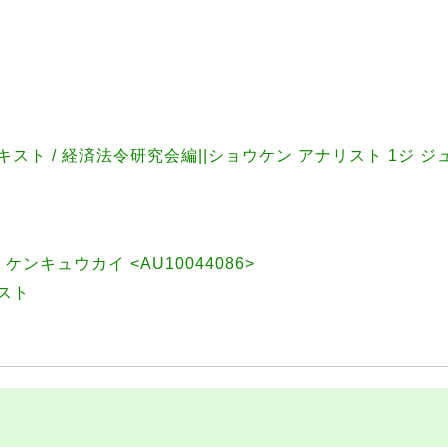
ト / 経済法令研究会編||ショウケン アナリスト 1ジ ジ
ンキュウカイ <AU10044086>
スト