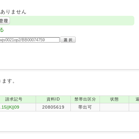
はありません
る
きます。
請求記号
資料ID
禁帯出区分
状態
.15||K||09
20805619
帯出可