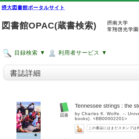
摂大図書館ポータルサイト
摂南大学
図書館OPAC(蔵書検索)
常翔啓光学園
目録検索 ▼
利用者サービス ▼
書誌詳細
Tennessee strings : the s
by Charles K. Wolfe. -- Univ
books). <BB00002201>
この書誌にはまだスタンプは