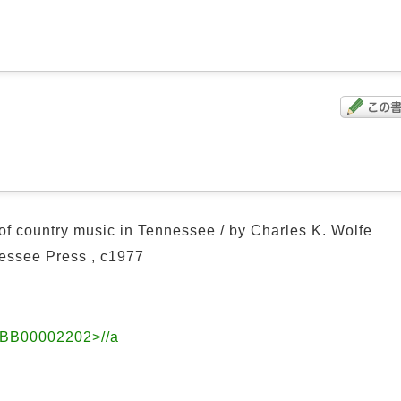
 of country music in Tennessee / by Charles K. Wolfe
nessee Press , c1977
 <BB00002202>//a