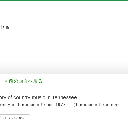
中高
前の画面へ戻る
tory of country music in Tennessee
ersity of Tennessee Press, 1977. -- (Tennessee three star
押されていません。