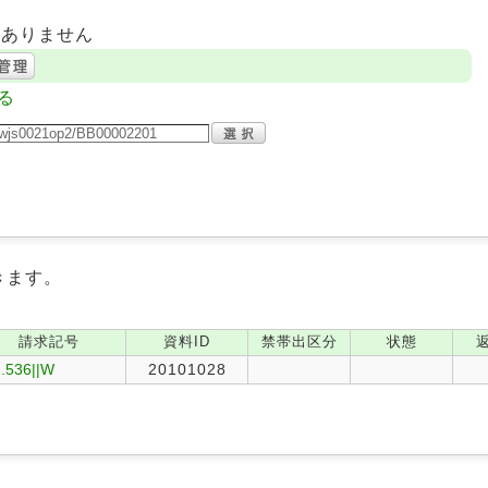
はありません
る
きます。
請求記号
資料ID
禁帯出区分
状態
.536||W
20101028