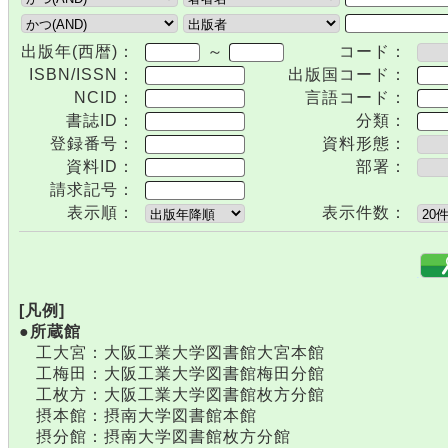
出版年(西暦)：
～
コード：
ISBN/ISSN：
出版国コード：
NCID：
言語コード：
書誌ID：
分類：
登録番号：
資料形態：
資料ID：
部署：
請求記号：
表示順：
表示件数：
.
[凡例]
●所蔵館
工大宮：大阪工業大学図書館大宮本館
工梅田：大阪工業大学図書館梅田分館
工枚方：大阪工業大学図書館枚方分館
摂本館：摂南大学図書館本館
摂分館：摂南大学図書館枚方分館