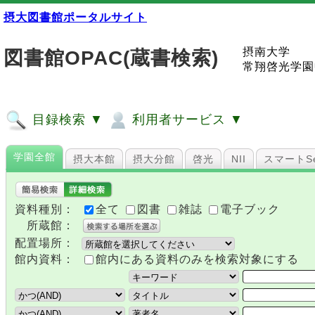
摂大図書館ポータルサイト
摂南大学
図書館OPAC(蔵書検索)
常翔啓光学園
目録検索 ▼
利用者サービス ▼
学園全館
摂大本館
摂大分館
啓光
NII
スマートSe
資料種別：
全て
図書
雑誌
電子ブック
所蔵館：
配置場所：
館内資料：
館内にある資料のみを検索対象にする