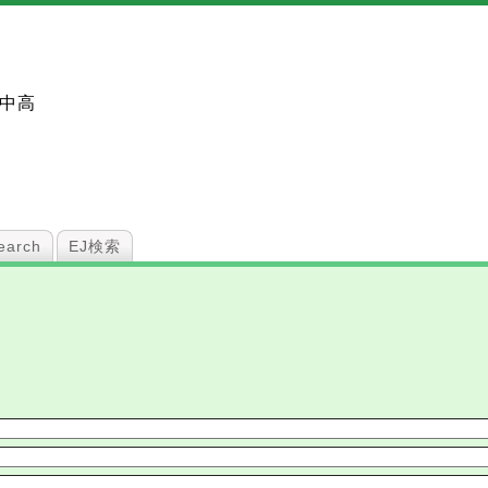
中高
arch
EJ検索