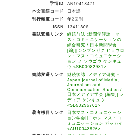
学情ID
AN10418471
本文言語コード
日本語
刊行頻度コード
年2回刊
ISSN
13411306
書誌変遷リンク
継続前誌 :新聞学評論 : マ
ス・コミュニケーションの
綜合研究 / 日本新聞學會
[編]||シンブンガク ヒョウロ
ン : マス・コミュニケーシ
ョン ノ ソウゴウ ケンキュ
ウ <SB00082981>
書誌変遷リンク
継続後誌 :メディア研究 =
Japan journal of Media,
Journalism and
Communication Studies /
日本メディア学会 [編集]||メ
ディア ケンキュウ
<SB50295761>
著者標目リンク
日本マス・コミュニケーシ
ョン学会||ニホン マス・コ
ミュニケーション ガッカイ
<AU10043826>