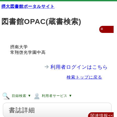
摂大図書館ポータルサイト
図書館OPAC(蔵書検索)
≡
摂南大学
常翔啓光学園中高
利用者ログインはこちら
検索トップに戻る
目録検索 ▼
利用者サービス ▼
書誌詳細
関連情報<<