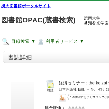
摂大図書館ポータルサイト
摂南大学
図書館OPAC(蔵書検索)
常翔啓光学園
目録検索 ▼
利用者サービス ▼
書誌詳細
経済セミナー : the keizai 
日本評論社 [編]. -- No. 435 (
この書誌にはまだスタンプは
総合評価：