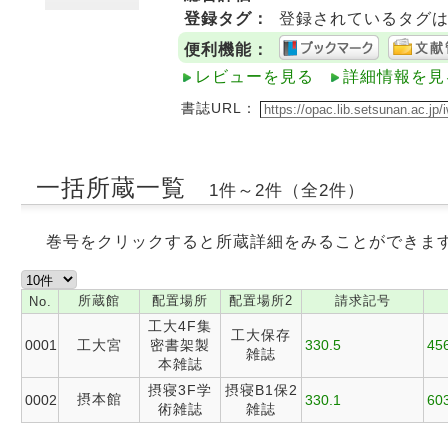
登録タグ：
登録されているタグ
便利機能：
レビューを見る
詳細情報を見
書誌URL：
一括所蔵一覧
1件～2件（全2件）
巻号をクリックすると所蔵詳細をみることができま
所蔵館
配置場所
配置場所2
請求記号
No.
工大4F集
工大保存
0001
工大宮
密書架製
330.5
45
雑誌
本雑誌
摂寝3F学
摂寝B1保2
摂本館
0002
330.1
603
術雑誌
雑誌