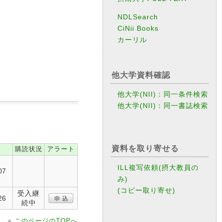
NDLSearch
CiNii Books
カーリル
他大学資料確認
他大学(NII)：同一条件検索
他大学(NII)：同一書誌検索
資料を取り寄せる
購読状況
アラート
ILL複写依頼(摂大教員の
07
み)
(コピー取り寄せ)
受入継
26
続中
このページのTOPへ