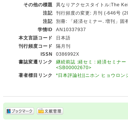
その他の標題
異なりアクセスタイトル:The Keiza
注記
刊行頻度の変更: 月刊 (-646号 (200
注記
別冊: 「経済セミナー. 増刊」
学情ID
AN10337937
本文言語コード
日本語
刊行頻度コード
隔月刊
ISSN
0386992X
書誌変遷リンク
継続前誌 :経セミ : 経済セミナー : t
<SB00002670>
著者標目リンク
*日本評論社||ニホン ヒョウロンシャ