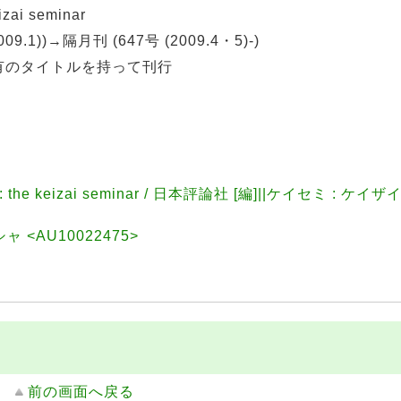
i seminar
9.1))→隔月刊 (647号 (2009.4・5)-)
固有のタイトルを持って刊行
he keizai seminar / 日本評論社 [編]||ケイセミ : ケイ
 <AU10022475>
前の画面へ戻る