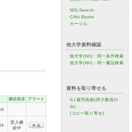
NDLSearch
CiNii Books
カーリル
他大学資料確認
他大学(NII)：同一条件検索
他大学(NII)：同一書誌検索
資料を取り寄せる
購読状況
アラート
ILL複写依頼(摂大教員の
み)
19
(コピー取り寄せ)
受入継
24
続中