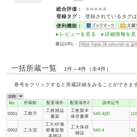
総合評価：
登録タグ：
登録されているタグ
便利機能：
レビューを見る
詳細情報を見
書誌URL：
一括所蔵一覧
1件～4件（全4件）
巻号をクリックすると所蔵詳細をみることができま
所蔵館
配置場所
配置場所2
請求記号
No.
工枚雑誌
工枚製本
工枚方
0001
540.4||D
115
書架
保存書庫
工大4F集
工大保存
0002
工大宮
密書架製
540.4
92,
雑誌
本雑誌