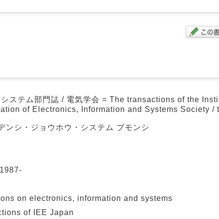
誌 / 電気学会 = The transactions of the Institute 
tion of Electronics, Information and Systems Society / th
, デンシ・ジョウホウ・システム ブモンシ
987-
on electronics, information and systems
s of IEE Japan