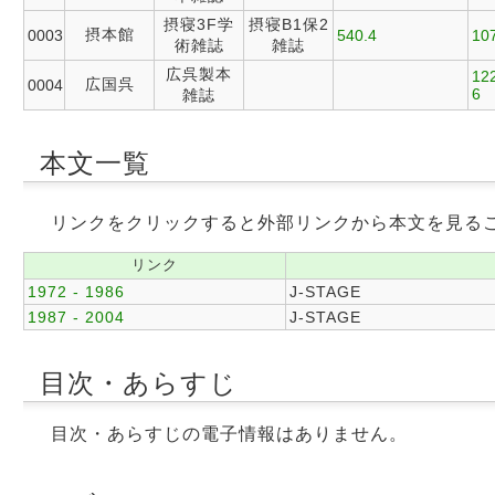
摂寝3F学
摂寝B1保2
摂本館
0003
540.4
107
術雑誌
雑誌
広呉製本
122
広国呉
0004
6
雑誌
本文一覧
リンクをクリックすると外部リンクから本文を見る
リンク
1972 - 1986
J-STAGE
1987 - 2004
J-STAGE
目次・あらすじ
目次・あらすじの電子情報はありません。