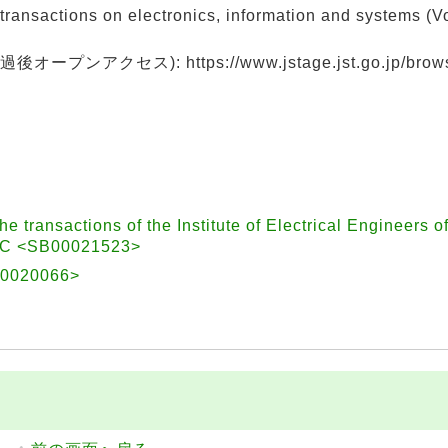
ons on electronics, information and systems (Vol
クセス): https://www.jstage.jst.go.jp/browse/
sactions of the Institute of Electrical Engineers 
<SB00021523>
020066>