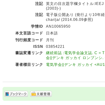
注記
英文の目次題字欄タイトル:IEEJ transacti
(2003)-)
注記
電子版公開あり (発行より10年経過後オープンア
char/ja/ (2014.06.09参照)
学情ID
AN10065950
本文言語コード
日本語
刊行頻度コード
月刊
ISSN
03854221
書誌変遷リンク
継続前誌 :電気学会論文誌. C = The tran
会||デンキ ガッカイ ロンブンシ. C 
著者標目リンク
電気学会||デンキ ガッカイ <AU10