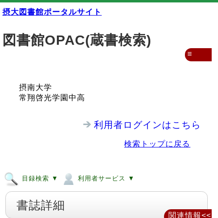
摂大図書館ポータルサイト
図書館OPAC(蔵書検索)
≡
摂南大学
常翔啓光学園中高
利用者ログインはこちら
検索トップに戻る
目録検索 ▼
利用者サービス ▼
書誌詳細
関連情報<<