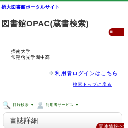
摂大図書館ポータルサイト
図書館OPAC(蔵書検索)
≡
摂南大学
常翔啓光学園中高
利用者ログインはこちら
検索トップに戻る
目録検索 ▼
利用者サービス ▼
書誌詳細
関連情報<<