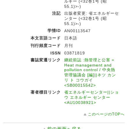
ルギー (<32巻1号 (昭
55.1)>-)
注記
出版者変更: 省エネルギーセ
ンター (<32巻1号 (昭
55.1)>-)
学情ID
AN00113547
本文言語コード
日本語
刊行頻度コード
月刊
ISSN
03871819
書誌変遷リンク
継続前誌 :熱管理と公害 =
Heat management and
pollution control / 中央熱
管理協議会 [編]||ネツ カン
リ ト コウガイ
<SB00015542>
著者標目リンク
省エネルギーセンター||ショ
ウ エネルギー センター
<AU10038921>
このページのTOPへ
前の画面へ戻る