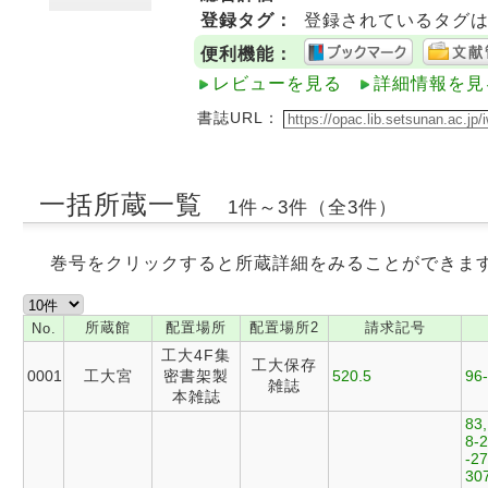
登録タグ：
登録されているタグ
便利機能：
レビューを見る
詳細情報を見
書誌URL：
一括所蔵一覧
1件～3件（全3件）
巻号をクリックすると所蔵詳細をみることができま
所蔵館
配置場所
配置場所2
請求記号
No.
工大4F集
工大保存
0001
工大宮
密書架製
520.5
96
雑誌
本雑誌
83,
8-2
-27
307