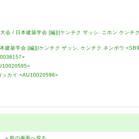
会 / 日本建築学会 [編]||ケンチク ザッシ. ニホン ケンチ
本建築学会 [編]||ケンチク ザッシ. ケンチク ネンポウ <SB99
036157>
0020595>
カイ <AU10020596>
前の画面へ戻る