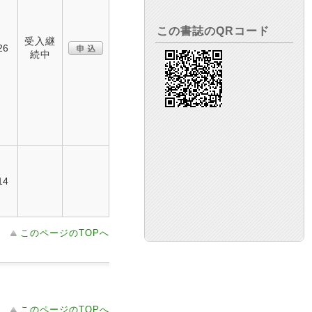
この書誌のQRコード
受入継
26
続中
14
このページのTOPへ
このページのTOPへ