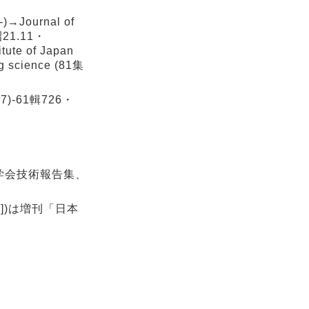
→Journal of
(昭21.11・
tute of Japan
g science (81集
7)-61輯726・
学会技術報告集、
007])は増刊「日本