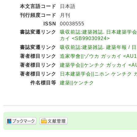
本文言語コード
日本語
刊行頻度コード
月刊
ISSN
00038555
書誌変遷リンク
吸収前誌:建築雑誌. 日本建築学会大
カイ <SB99030924>
書誌変遷リンク
吸収前誌:建築雑誌. 建築年報 / 日
著者標目リンク
造家學會||ゾウカ ガッカイ <AU10
著者標目リンク
建築学会||ケンチク ガッカイ <AU1
著者標目リンク
日本建築学会||ニホン ケンチク ガッ
件名標目等
建築||ケンチク