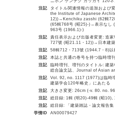
ニホン ケンチク ガッカイ 120
注記
タイトル関連情報の追加および変更: Journa
the Institute of Japanese 
12))→Kenchiku zasshi (62輯728・
(65輯768号 (昭25)-)→表示なし (-80集
963号 (1966.1)-)
注記
責任表示および出版者変更: 造家學會 (-
727號 (昭21.11・12))→日本建築
注記
58輯712・713號 (1944.7・8)
注記
本誌と共通の巻号を持つ臨時増
注記
臨時増刊、増刊のタイトル: 建
総合論文誌、Journal of Asian archi
注記
Vol. 92, no. 1117 (1977
建築学会120年略史」にあたる
注記
大きさ変更: 26cm (-v. 80. no. 96
注記
総目録: 1輯 (明20)-49輯 (昭10),
注記
総目録: 「建築雑誌・論文報告集・研
学情ID
AN00079427