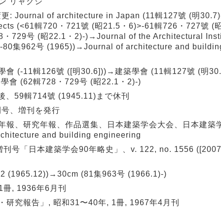
ネン リャクシ
l of architecture in Japan (11輯127號 (明30.7)-)
Architects (<61輯720・721號 (昭21.5・6)>-61輯726・727號 
729号 (昭22.1・2)-)→Journal of the Architectural Insti
962号 (1965))→Journal of architecture and buildin
11輯126號 ([明30.6]))→建築學會 (11輯127號 (明30.
學會 (62輯728・729号 (昭22.1・2)-)
以後、59輯714號 (1945.11)まで休刊
刊号、増刊を発行
築年報、研究年報、作品選集、日本建築学会大会、日本建築
tecture and building engineering
)は臨時増刊号「日本建築学会90年略史」、v. 122, no. 1556 ([2
2 (1965.12))→30cm (81集963号 (1966.1)-)
 1冊, 1936年6月刊
究報告」, 昭和31〜40年, 1冊, 1967年4月刊