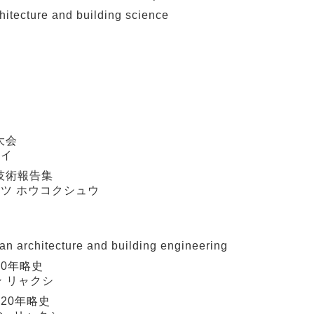
cture and building science
大会
カイ
技術報告集
ュツ ホウコクシュウ
rchitecture and building engineering
0年略史
ン リャクシ
20年略史