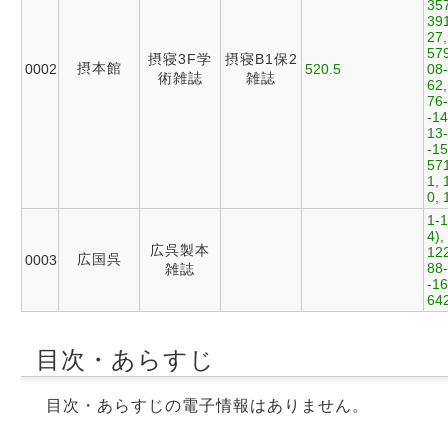
357
391
27,
579
摂寝3F学
摂寝B1保2
摂本館
0002
520.5
08-
術雑誌
雑誌
62,
76-
-14
13-
-15
571
1, 
0, 
1-1
4),
広呉製本
122
広国呉
0003
88-
雑誌
-16
64
目次・あらすじ
目次・あらすじの電子情報はありません。