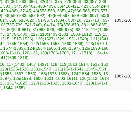
), 31(361-363, 366), 32(373, 375, 378-383), 33(387, 389-
, 393), 34(399-402, 408-409), 35(410-421, 423), 36(424-4
 429-438), 37-45, 46(553-563, 565), 47(566-568, 570-577,
), 48(580-583, 585-592), 49(594-597, 599-605, 607), 50(6
614, 616, 618-620), 51-56, 57(694), 58(710, 712-713), 59-
1893-20
 63(737-739, 741-746), 64-74, 75(878-879, 881, 883-885),
79, 80(949-961), 81(963-966, 969-975), 82-115, 116(1465
73, 1475-1480), 117, 118(1499-1501, 1503-1512), 119(15
1515, 1517-1526), 120(1527-1529, 1531-1540), 121(1541
42, 1545-1554), 122(1555-1558, 1560-1569), 123(1570-1
, 1574-1583), 124(1584-1586, 1588-1597), 125(1598-160
1603-1611), 126-132, 133(1706-1709, 1711-1718), 134-14
141(1809-1816)
16, 117(1482, 1487-1497), 118, 119(1513-1514, 1517-152
 120(1525-1528, 1531-1540), 121(1541-1542, 1545-1554),
(1555, 1557, 1560), 153(1575-1583), 124(1584, 1586, 15
1887-20
1597), 125(1598, 1600-1601, 1603-1611), 126(1612, 1614
15, 1617-1625), 127(1628-1629, 1631-1640), 128(1641-1
2, 1644-1655)