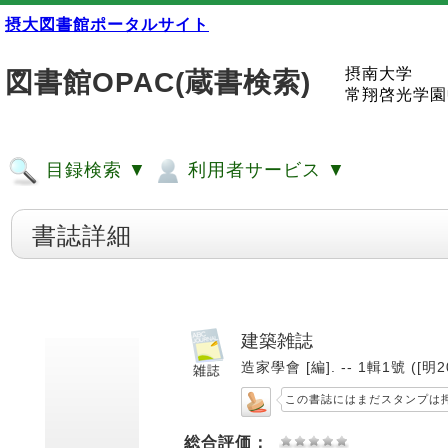
摂大図書館ポータルサイト
摂南大学
図書館OPAC(蔵書検索)
常翔啓光学園
目録検索 ▼
利用者サービス ▼
書誌詳細
建築雑誌
造家學會 [編]. -- 1輯1號 ([明20
この書誌にはまだスタンプは
総合評価：