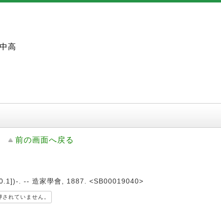
中高
前の画面へ戻る
.1])-. -- 造家學會, 1887. <SB00019040>
押されていません。