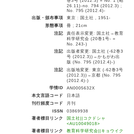
巻3号 (2012.3) = No. 1 (昭
26.11)-no. 794 (2012.3) ;
No. 795 (2012.4)-
出版・頒布事項
東京 : 国土社 , 1951-
形態事項
冊 ; 21cm
注記
責任表示変更: 国土社→教育
科学研究会 (20巻1号- =
No. 243-)
注記
出版者変更: 国土社 (-62巻3
号 (2012.3))→かもがわ出
版 (No. 795 (2012.4)-)
注記
出版地変更: 東京 (-62巻3号
(2012.3))→京都 (No. 795
(2012.4)-)
学情ID
AN0005632X
本文言語コード
日本語
刊行頻度コード
月刊
ISSN
03869938
著者標目リンク
国土社||コクドシャ
<AU10049018>
著者標目リンク
教育科学研究会||キョウイク