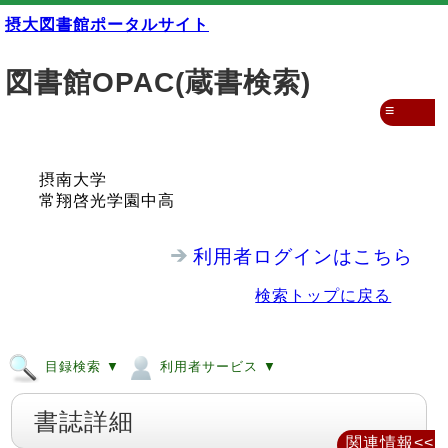
摂大図書館ポータルサイト
図書館OPAC(蔵書検索)
≡
摂南大学
常翔啓光学園中高
利用者ログインはこちら
検索トップに戻る
目録検索 ▼
利用者サービス ▼
書誌詳細
関連情報<<