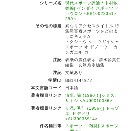
シリーズ名
現代スポーツ評論 / 中村敏
雄編||ゲンダイ スポーツ ヒ
ョウロン <BB10022351>
29//b
その他の標題
異なりアクセスタイトル:特
集障害者スポーツをどのよ
うに考えるか
トクシュウ ショウガイシャ
スポーツ オ ドノヨウニ カ
ンガエル カ
注記
表紙の責任表示: 清水諭責任
編集 ; 友添秀則編集
注記
文献あり
学情ID
BB14144972
本文言語コード
日本語
著者標目リンク
清水, 諭 (1960-)||シミズ,
サトシ <AU00010086>
著者標目リンク
友添, 秀則 (1956-)||トモゾ
エ, ヒデノリ
<AU30033914>
件名標目等
スポーツ -- 雑誌||スポーツ