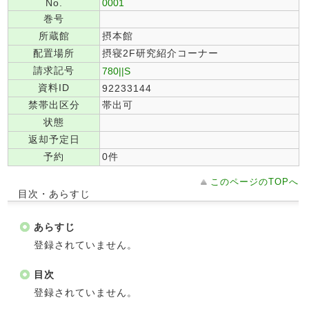
No.
0001
巻号
所蔵館
摂本館
配置場所
摂寝2F研究紹介コーナー
請求記号
780||S
資料ID
92233144
禁帯出区分
帯出可
状態
返却予定日
予約
0件
このページのTOPへ
目次・あらすじ
あらすじ
登録されていません。
目次
登録されていません。