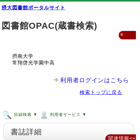
摂大図書館ポータルサイト
図書館OPAC(蔵書検索)
≡
摂南大学
常翔啓光学園中高
利用者ログインはこちら
検索トップに戻る
目録検索 ▼
利用者サービス ▼
書誌詳細
関連情報<<